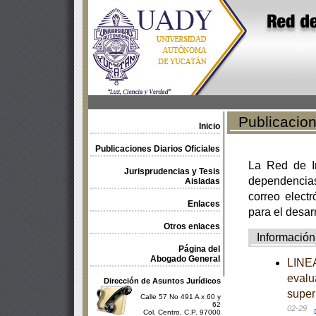
Publicacione
Inicio
Publicaciones Diarios Oficiales
La Red de In
Jurisprudencias y Tesis
dependencia
Aisladas
correo electr
Enlaces
para el desar
Otros enlaces
Información
Página del
Abogado General
LINEA
evalu
Dirección de Asuntos Jurídicos
super
Calle 57 No 491 A x 60 y
62
02-29
Col. Centro, C.P. 97000