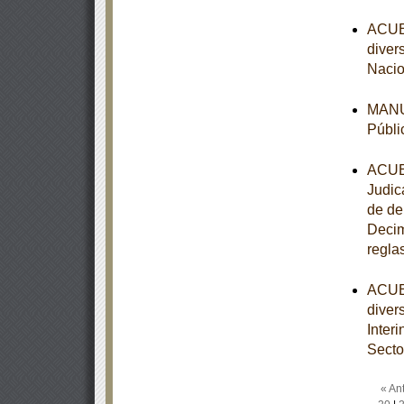
ACUER
diver
Nacio
MANUA
Públi
ACUER
Judic
de de
Decim
regla
ACUER
diver
Inter
Secto
« Ant