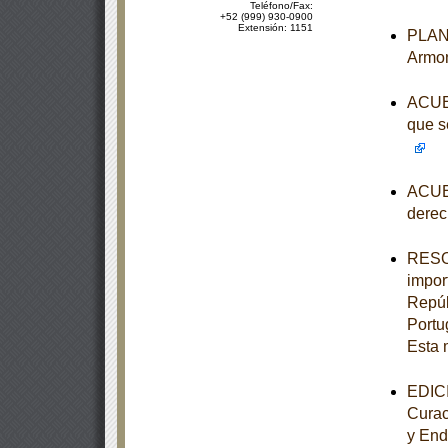
Teléfono/Fax:
+52 (999) 930-0900
Extensión: 1151
PLAN 
Armon
ACUER
que s
ACUER
derec
RESOL
impor
Repúb
Portu
Esta 
EDICI
Curac
y End