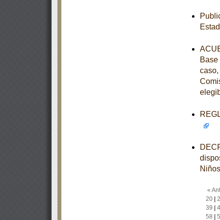
Publi
Estad
ACUER
Base 
caso,
Comis
elegi
REGLA
DECRE
dispo
Niños
« Ant
20
|
39
|
58
|