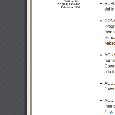
Teléfono/Fax:
REFOR
+52 (999) 930-0900
Extensión: 1151
del I
CONVE
Progr
modal
Educa
Méxi
ACUER
norma
Contr
a la 
ACUER
Juven
ACUER
Interi
22