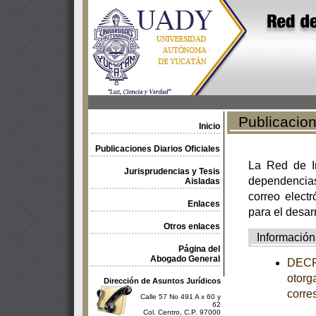
Publicacione
Inicio
Publicaciones Diarios Oficiales
La Red de In
Jurisprudencias y Tesis
dependencia
Aisladas
correo electr
Enlaces
para el desar
Otros enlaces
Información
Página del
Abogado General
DECRE
otorg
Dirección de Asuntos Jurídicos
corre
Calle 57 No 491 A x 60 y
62
Col. Centro, C.P. 97000