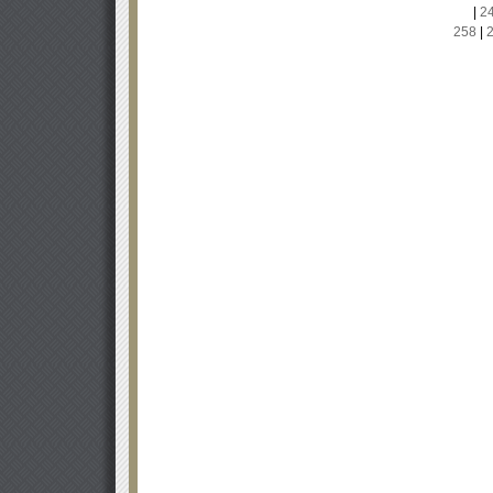
|
2
258
|