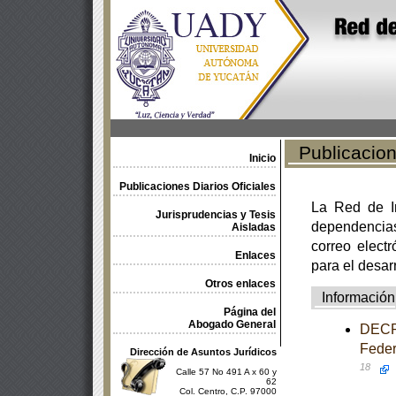
Publicacione
Inicio
Publicaciones Diarios Oficiales
La Red de In
Jurisprudencias y Tesis
dependencia
Aisladas
correo electr
Enlaces
para el desar
Otros enlaces
Información
Página del
Abogado General
DECRE
Feder
Dirección de Asuntos Jurídicos
18
Calle 57 No 491 A x 60 y
62
Col. Centro, C.P. 97000