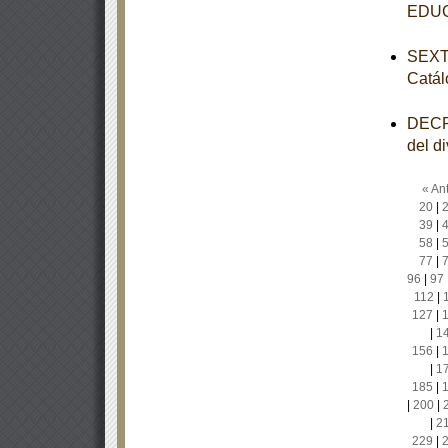
EDU
SEXTA
Catál
DECRE
del d
« Ant
20
|
39
|
58
|
77
|
96
|
97
112
|
127
|
|
1
156
|
|
1
185
|
|
200
|
|
2
229
|