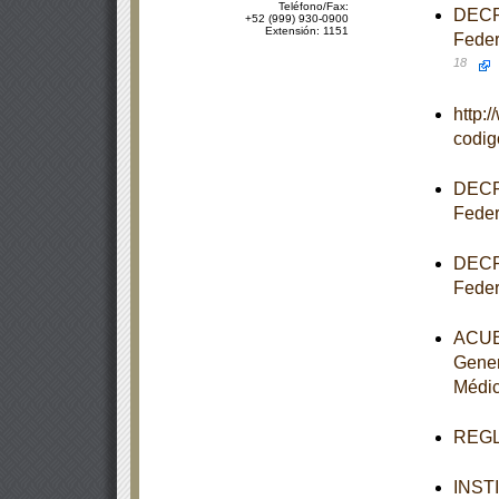
Teléfono/Fax:
DECRE
+52 (999) 930-0900
Extensión: 1151
Feder
18
http:
codi
DECRE
Feder
DECRE
Feder
ACUER
Gener
Médi
REGLA
INST