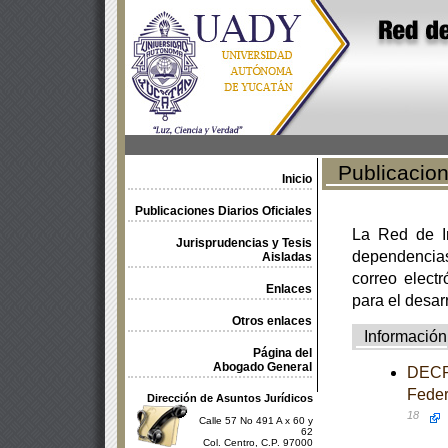
Publicacione
Inicio
Publicaciones Diarios Oficiales
La Red de In
Jurisprudencias y Tesis
dependencia
Aisladas
correo electr
Enlaces
para el desar
Otros enlaces
Información
Página del
Abogado General
DECRE
Feder
Dirección de Asuntos Jurídicos
18
Calle 57 No 491 A x 60 y
62
Col. Centro, C.P. 97000