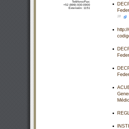
Teléfono/Fax:
DECRE
+52 (999) 930-0900
Extensión: 1151
Feder
18
http:
codi
DECRE
Feder
DECRE
Feder
ACUER
Gener
Médi
REGLA
INST