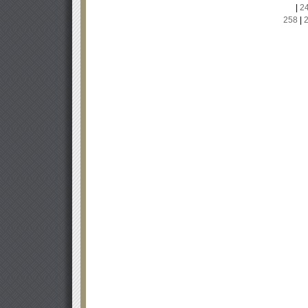
|
2
258
|