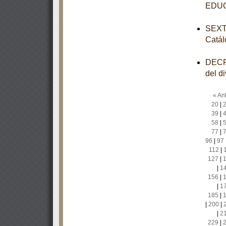
EDU
SEXTA
Catál
DECRE
del d
« Ant
20
|
39
|
58
|
77
|
96
|
97
112
|
127
|
|
1
156
|
|
1
185
|
|
200
|
|
2
229
|