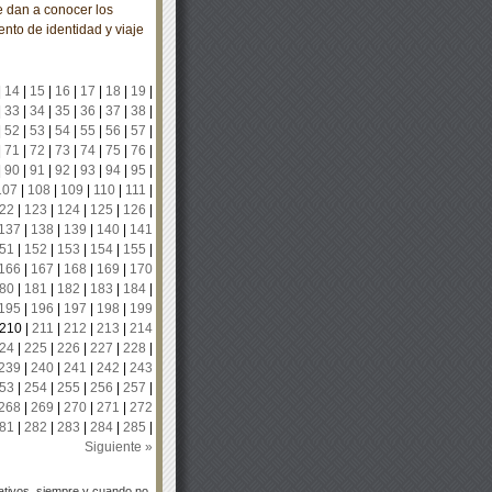
 dan a conocer los
nto de identidad y viaje
|
14
|
15
|
16
|
17
|
18
|
19
|
|
33
|
34
|
35
|
36
|
37
|
38
|
|
52
|
53
|
54
|
55
|
56
|
57
|
|
71
|
72
|
73
|
74
|
75
|
76
|
|
90
|
91
|
92
|
93
|
94
|
95
|
107
|
108
|
109
|
110
|
111
|
22
|
123
|
124
|
125
|
126
|
137
|
138
|
139
|
140
|
141
51
|
152
|
153
|
154
|
155
|
166
|
167
|
168
|
169
|
170
80
|
181
|
182
|
183
|
184
|
195
|
196
|
197
|
198
|
199
210
|
211
|
212
|
213
|
214
24
|
225
|
226
|
227
|
228
|
239
|
240
|
241
|
242
|
243
53
|
254
|
255
|
256
|
257
|
268
|
269
|
270
|
271
|
272
81
|
282
|
283
|
284
|
285
|
Siguiente »
tivos, siempre y cuando no