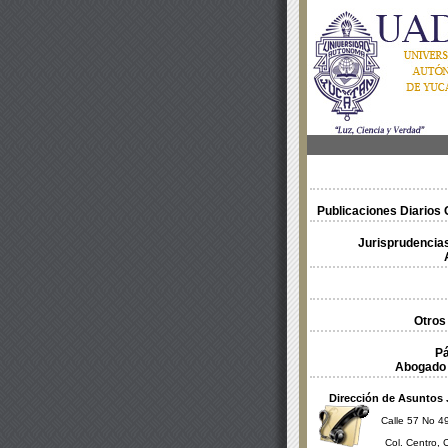
Publicaciones Diarios O
Jurisprudencias
Otros
Pá
Abogado 
Dirección de Asuntos 
Calle 57 No 49
Col. Centro, 