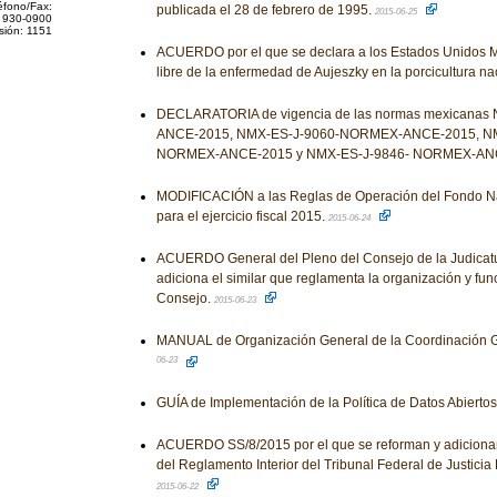
éfono/Fax:
publicada el 28 de febrero de 1995.
2015-06-25
 930-0900
sión: 1151
ACUERDO por el que se declara a los Estados Unidos 
libre de la enfermedad de Aujeszky en la porcicultura na
DECLARATORIA de vigencia de las normas mexicana
ANCE-2015, NMX-ES-J-9060-NORMEX-ANCE-2015, NM
NORMEX-ANCE-2015 y NMX-ES-J-9846- NORMEX-AN
MODIFICACIÓN a las Reglas de Operación del Fondo N
para el ejercicio fiscal 2015.
2015-06-24
ACUERDO General del Pleno del Consejo de la Judicatu
adiciona el similar que reglamenta la organización y fu
Consejo.
2015-06-23
MANUAL de Organización General de la Coordinación 
06-23
GUÍA de Implementación de la Política de Datos Abiertos
ACUERDO SS/8/2015 por el que se reforman y adicionan
del Reglamento Interior del Tribunal Federal de Justicia F
2015-06-22