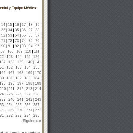
ental y Equipo Médico:
|
14
|
15
|
16
|
17
|
18
|
19
|
|
33
|
34
|
35
|
36
|
37
|
38
|
|
52
|
53
|
54
|
55
|
56
|
57
|
|
71
|
72
|
73
|
74
|
75
|
76
|
|
90
|
91
|
92
|
93
|
94
|
95
|
107
|
108
|
109
|
110
|
111
|
22
|
123
|
124
|
125
|
126
|
137
|
138
|
139
|
140
|
141
51
|
152
|
153
|
154
|
155
|
166
|
167
|
168
|
169
|
170
80
|
181
|
182
|
183
|
184
|
195
|
196
|
197
|
198
|
199
210
|
211
|
212
|
213
|
214
24
|
225
|
226
|
227
|
228
|
239
|
240
|
241
|
242
|
243
53
|
254
|
255
|
256
|
257
|
268
|
269
|
270
|
271
|
272
81
|
282
|
283
|
284
|
285
|
Siguiente »
tivos, siempre y cuando no