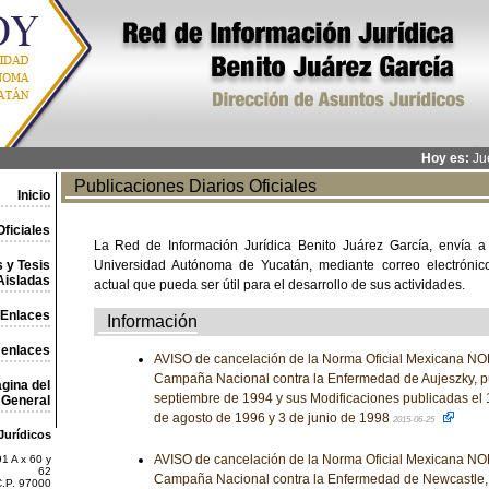
Hoy es:
Jue
Publicaciones Diarios Oficiales
Inicio
ficiales
La Red de Información Jurídica Benito Juárez García, envía a
 y Tesis
Universidad Autónoma de Yucatán, mediante correo electrónico,
Aisladas
actual que pueda ser útil para el desarrollo de sus actividades.
Enlaces
Información
 enlaces
AVISO de cancelación de la Norma Oficial Mexicana 
Campaña Nacional contra la Enfermedad de Aujeszky, pu
gina del
septiembre de 1994 y sus Modificaciones publicadas el 
General
de agosto de 1996 y 3 de junio de 1998
2015-06-25
Jurídicos
AVISO de cancelación de la Norma Oficial Mexicana 
1 A x 60 y
62
Campaña Nacional contra la Enfermedad de Newcastle, 
C.P. 97000