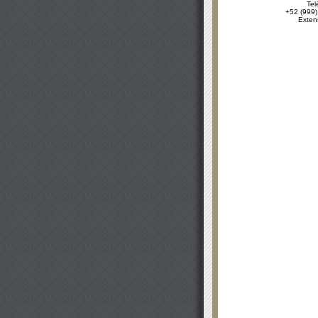
Tel
+52 (999)
Exten