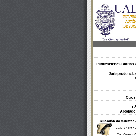
Publicaciones Diarios O
Jurisprudencias
Otros
Pá
Abogado 
Dirección de Asuntos 
Calle 57 No 49
Col. Centro, 