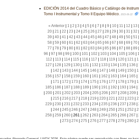
EDICIÓN 2014 del Cuadro Básico y Catálogo de Instrum
Tomo I Instrumental y Tomo II Equipo Médico.
2015-06-22
« Anterior
|
1
|
2
|
3
|
4
|
5
|
6
|
7
|
8
|
9
|
10
|
11
|
12
|
13
20
|
21
|
22
|
23
|
24
|
25
|
26
|
27
|
28
|
29
|
30
|
31
|
32
39
|
40
|
41
|
42
|
43
|
44
|
45
|
46
|
47
|
48
|
49
|
50
|
51
58
|
59
|
60
|
61
|
62
|
63
|
64
|
65
|
66
|
67
|
68
|
69
|
70
77
|
78
|
79
|
80
|
81
|
82
|
83
|
84
|
85
|
86
|
87
|
88
|
89
96
|
97
|
98
|
99
|
100
|
101
|
102
|
103
|
104
|
105
|
106
|
112
|
113
|
114
|
115
|
116
|
117
|
118
|
119
|
120
|
121
|
1
127
|
128
|
129
|
130
|
131
|
132
|
133
|
134
|
135
|
136
|
|
142
|
143
|
144
|
145
|
146
|
147
|
148
|
149
|
150
|
1
156
|
157
|
158
|
159
|
160
|
161
|
162
|
163
|
164
|
165
|
|
171
|
172
|
173
|
174
|
175
|
176
|
177
|
178
|
179
|
1
185
|
186
|
187
|
188
|
189
|
190
|
191
|
192
|
193
|
194
|
|
200
|
201
|
202
|
203
|
204
|
205
|
206
|
207
|
208
|
209
|
|
215
|
216
|
217
|
218
|
219
|
220
|
221
|
222
|
223
|
2
229
|
230
|
231
|
232
|
233
|
234
|
235
|
236
|
237
|
238
|
|
244
|
245
|
246
|
247
|
248
|
249
|
250
|
251
|
252
|
2
258
|
259
|
260
|
261
|
262
|
263
|
264
|
265
|
266
|
267
|
|
273
|
274
|
275
|
276
|
277
|
278
|
279
|
280
|
2
rvados Abogado General, UADY 2026. Esta página puede ser reproducida con fines no lucra