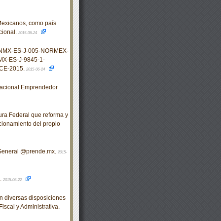
Mexicanos, como país
cional.
2015-06-24
s NMX-ES-J-005-NORMEX-
X-ES-J-9845-1-
CE-2015.
2015-06-24
acional Emprendedor
ra Federal que reforma y
ncionamiento del propio
General @prende.mx.
2015-
.
2015-06-22
 diversas disposiciones
iscal y Administrativa.