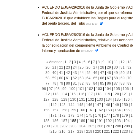
ACUERDO E/JGA/29/2016 de la Junta de Gobierno y Admi
Federal de Justicia Administrativa, por el que se reforma
E/JGA/20/2016 que establece las Reglas para el registro
del perito tercero, del Tribu
2016-12-07
ACUERDO E/JGA/28/2016 de la Junta de Gobierno y Admi
Federal de Justicia Administrativa, relativo a las accio
la consolidación del componente Ambiente de Control de
Interno y aprobación de
2016-12-07
« Anterior
|
1
|
2
|
3
|
4
|
5
|
6
|
7
|
8
|
9
|
10
|
11
|
12
|
13
20
|
21
|
22
|
23
|
24
|
25
|
26
|
27
|
28
|
29
|
30
|
31
|
32
39
|
40
|
41
|
42
|
43
|
44
|
45
|
46
|
47
|
48
|
49
|
50
|
51
58
|
59
|
60
|
61
|
62
|
63
|
64
|
65
|
66
|
67
|
68
|
69
|
70
77
|
78
|
79
|
80
|
81
|
82
|
83
|
84
|
85
|
86
|
87
|
88
|
89
96
|
97
|
98
|
99
|
100
|
101
|
102
|
103
|
104
|
105
|
106
|
112
|
113
|
114
|
115
|
116
|
117
|
118
|
119
|
120
|
121
|
1
127
|
128
|
129
|
130
|
131
|
132
|
133
|
134
|
135
|
136
|
|
142
|
143
|
144
|
145
|
146
|
147
|
148
|
149
|
150
|
1
156
|
157
|
158
|
159
|
160
|
161
|
162
|
163
|
164
|
165
|
|
171
|
172
|
173
|
174
|
175
|
176
|
177
|
178
|
179
|
1
185
|
186
|
187
|
188
|
189
|
190
|
191
|
192
|
193
|
194
|
|
200
|
201
|
202
|
203
|
204
|
205
|
206
|
207
|
208
|
209
|
|
215
|
216
|
217
|
218
|
219
|
220
|
221
|
222
|
223
|
2