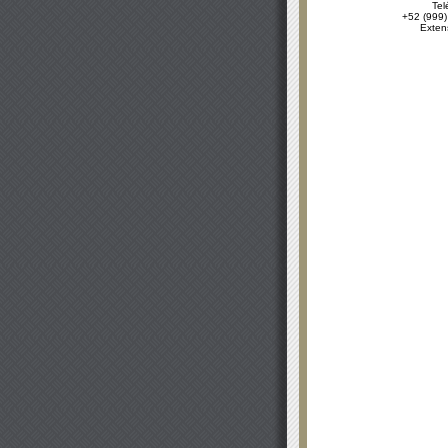
Tel
+52 (999)
Exten