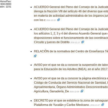
éfono/Fax:
 930-0900
sión: 1151
ACUERDO General del Pleno del Consejo de la Judicatur
deroga la fracción VIII del artículo 46 del diverso que es
en materia de actividad administrativa de los órganos jur
con los c
2016-12-13
ACUERDO General del Pleno del Consejo de la Judicatu
los artículos 1, 2, 3 y 4 del diverso Acuerdo General que
disposiciones sobre el funcionamiento de las coordinac
Circuito y jueces de Distrito
2016-12-13
RELACIÓN de la normativa del Centro de Enseñanza Téc
AVISO por el que se da a conocer la suspensión de labor
para la Educación de los Adultos (INEA), en el año 2017
AVISO por el que se da a conocer la página electrónica 
Código de Conducta del Servicio Nacional de Sanidad, 
Agroalimentaria, Órgano Administrativo Desconcentrado 
Agricultura, Ganadería, De
2016-12-08
DECRETO por el que se establece la zona de salvagu
Plataforma de Yucatán y Caribe Mexicano.
2016-12-07