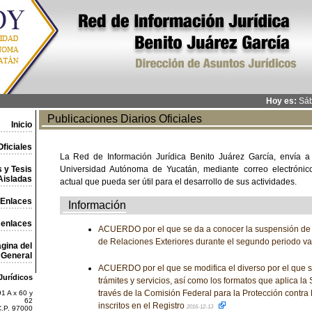
Hoy es:
Sáb
Publicaciones Diarios Oficiales
Inicio
ficiales
La Red de Información Jurídica Benito Juárez García, envía a
 y Tesis
Universidad Autónoma de Yucatán, mediante correo electrónico,
Aisladas
actual que pueda ser útil para el desarrollo de sus actividades.
Enlaces
Información
 enlaces
ACUERDO por el que se da a conocer la suspensión de l
de Relaciones Exteriores durante el segundo periodo v
gina del
General
ACUERDO por el que se modifica el diverso por el que s
Jurídicos
trámites y servicios, así como los formatos que aplica la 
través de la Comisión Federal para la Protección contra 
1 A x 60 y
62
inscritos en el Registro
2016-12-13
C.P. 97000