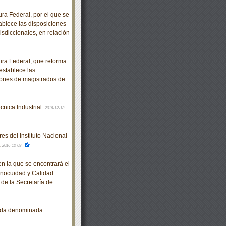
a Federal, por el que se
tablece las disposiciones
isdiccionales, en relación
ra Federal, que reforma
 establece las
iones de magistrados de
nica Industrial.
2016-12-13
es del Instituto Nacional
.
2016-12-09
en la que se encontrará el
Inocuidad y Calidad
de la Secretaría de
arda denominada