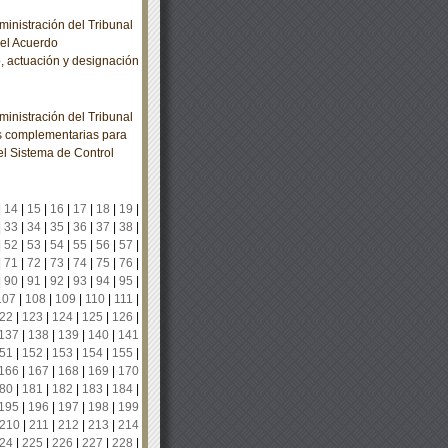
nistración del Tribunal
 el Acuerdo
, actuación y designación
nistración del Tribunal
nes complementarias para
l Sistema de Control
|
14
|
15
|
16
|
17
|
18
|
19
|
|
33
|
34
|
35
|
36
|
37
|
38
|
|
52
|
53
|
54
|
55
|
56
|
57
|
|
71
|
72
|
73
|
74
|
75
|
76
|
|
90
|
91
|
92
|
93
|
94
|
95
|
107
|
108
|
109
|
110
|
111
|
22
|
123
|
124
|
125
|
126
|
137
|
138
|
139
|
140
|
141
51
|
152
|
153
|
154
|
155
|
166
|
167
|
168
|
169
|
170
80
|
181
|
182
|
183
|
184
|
195
|
196
|
197
|
198
|
199
210
|
211
|
212
|
213
|
214
24
|
225
|
226
|
227
|
228
|