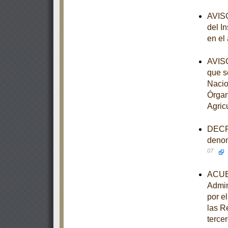
AVISO
del I
en el
AVISO
que s
Nacio
Órgan
Agric
DECRE
denom
07
ACUER
Admin
por e
las R
tercer