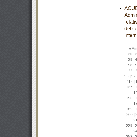
ACUER
Admin
relat
del c
Inter
« Ant
20
|
39
|
58
|
77
|
96
|
97
112
|
127
|
|
1
156
|
|
1
185
|
|
200
|
|
2
229
|
|
2
258
|