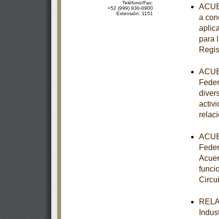
Teléfono/Fax:
ACUER
+52 (999) 930-0900
Extensión: 1151
a con
aplic
para 
Regis
ACUER
Federa
diver
activ
relac
ACUER
Federa
Acuer
funci
Circui
RELAC
Indust