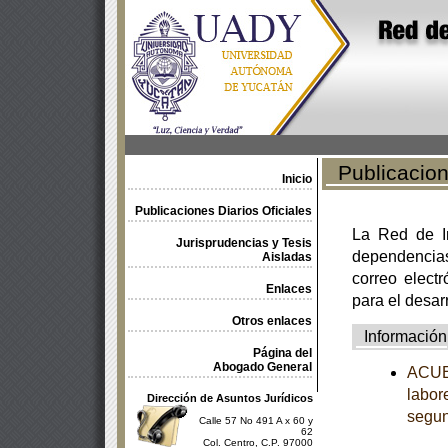
Publicacione
Inicio
Publicaciones Diarios Oficiales
La Red de In
Jurisprudencias y Tesis
dependencia
Aisladas
correo electr
Enlaces
para el desar
Otros enlaces
Información
Página del
Abogado General
ACUER
labor
Dirección de Asuntos Jurídicos
segun
Calle 57 No 491 A x 60 y
62
Col. Centro, C.P. 97000