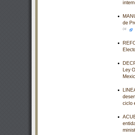
intern
MANUA
de Pr
04
REFOR
Elect
DECRE
Ley O
Mexi
LINEA
desem
ciclo
ACUER
entid
minist