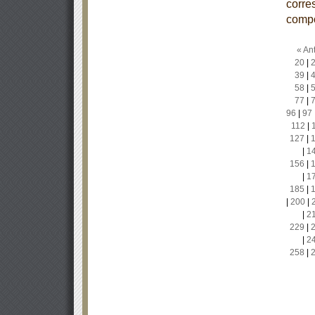
corre
comp
« Ant
20
|
39
|
58
|
77
|
96
|
97
112
|
127
|
|
1
156
|
|
1
185
|
|
200
|
|
2
229
|
|
2
258
|