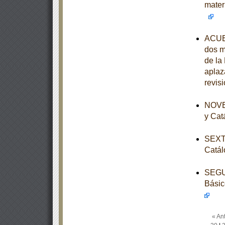
mater
ACUER
dos m
de la
aplaz
revis
NOVEN
y Cat
SEXTA
Catál
SEGUN
Básic
« Ant