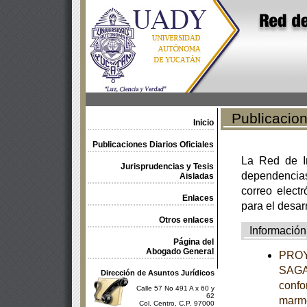
Publicacione
Inicio
Publicaciones Diarios Oficiales
La Red de In
Jurisprudencias y Tesis
dependencia
Aisladas
correo electr
Enlaces
para el desar
Otros enlaces
Información
Página del
Abogado General
PROY
SAGAR
Dirección de Asuntos Jurídicos
confo
Calle 57 No 491 A x 60 y
62
marm
Col. Centro, C.P. 97000