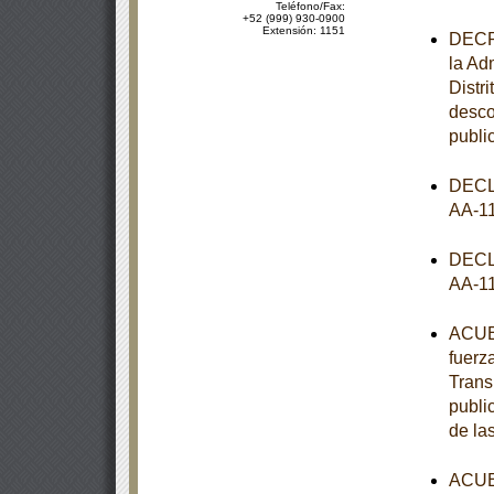
Teléfono/Fax:
+52 (999) 930-0900
Extensión: 1151
DECRE
la Ad
Distr
desco
publi
DECL
AA-1
DECL
AA-1
ACUER
fuerz
Trans
publi
de la
ACUER