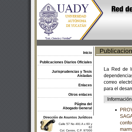
Publicacione
Inicio
Publicaciones Diarios Oficiales
La Red de In
Jurisprudencias y Tesis
dependencia
Aisladas
correo electr
Enlaces
para el desar
Otros enlaces
Información
Página del
Abogado General
PROY
SAGAR
Dirección de Asuntos Jurídicos
confo
Calle 57 No 491 A x 60 y
62
marm
Col. Centro, C.P. 97000