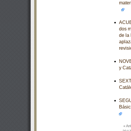
mater
ACUER
dos m
de la
aplaz
revis
NOVEN
y Cat
SEXTA
Catál
SEGUN
Básic
« Ant