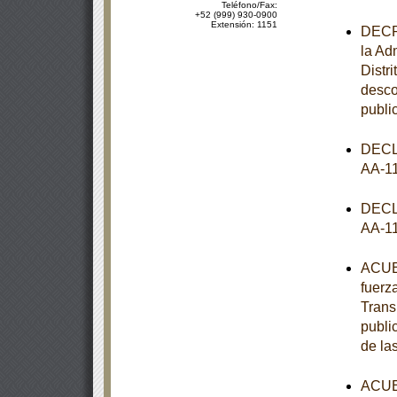
Teléfono/Fax:
+52 (999) 930-0900
Extensión: 1151
DECRE
la Ad
Distr
desco
publi
DECL
AA-1
DECL
AA-1
ACUER
fuerz
Trans
publi
de la
ACUER