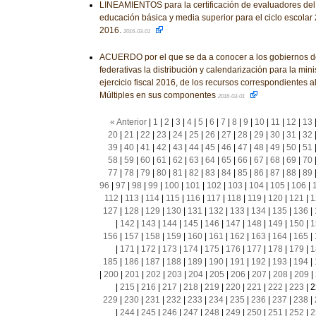
LINEAMIENTOS para la certificación de evaluadores d
educación básica y media superior para el ciclo escola
2016.
2016-03-01
ACUERDO por el que se da a conocer a los gobiernos d
federativas la distribución y calendarización para la mini
ejercicio fiscal 2016, de los recursos correspondientes 
Múltiples en sus componentes
2016-03-01
« Anterior
|
1
|
2
|
3
|
4
|
5
|
6
|
7
|
8
|
9
|
10
|
11
|
12
|
13
20
|
21
|
22
|
23
|
24
|
25
|
26
|
27
|
28
|
29
|
30
|
31
|
32
39
|
40
|
41
|
42
|
43
|
44
|
45
|
46
|
47
|
48
|
49
|
50
|
51
58
|
59
|
60
|
61
|
62
|
63
|
64
|
65
|
66
|
67
|
68
|
69
|
70
77
|
78
|
79
|
80
|
81
|
82
|
83
|
84
|
85
|
86
|
87
|
88
|
89
96
|
97
|
98
|
99
|
100
|
101
|
102
|
103
|
104
|
105
|
106
|
112
|
113
|
114
|
115
|
116
|
117
|
118
|
119
|
120
|
121
|
1
127
|
128
|
129
|
130
|
131
|
132
|
133
|
134
|
135
|
136
|
|
142
|
143
|
144
|
145
|
146
|
147
|
148
|
149
|
150
|
1
156
|
157
|
158
|
159
|
160
|
161
|
162
|
163
|
164
|
165
|
|
171
|
172
|
173
|
174
|
175
|
176
|
177
|
178
|
179
|
1
185
|
186
|
187
|
188
|
189
|
190
|
191
|
192
|
193
|
194
|
|
200
|
201
|
202
|
203
|
204
|
205
|
206
|
207
|
208
|
209
|
|
215
|
216
|
217
|
218
|
219
|
220
|
221
|
222
|
223
|
2
229
|
230
|
231
|
232
|
233
|
234
|
235
|
236
|
237
|
238
|
|
244
|
245
|
246
|
247
|
248
|
249
|
250
|
251
|
252
|
2