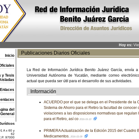
Hoy es:
Vie
Publicaciones Diarios Oficiales
Inicio
ficiales
La Red de Información Jurídica Benito Juárez García, envía a
 y Tesis
Universidad Autónoma de Yucatán, mediante correo electrónico,
Aisladas
actual que pueda ser útil para el desarrollo de sus actividades.
Enlaces
Información
 enlaces
ACUERDO por el que se delega en el Presidente de la 
Sistema de Ahorro para el Retiro la facultad de conocer 
gina del
violaciones a las disposiciones normativas que regulan 
General
para el Retiro, así co
2016-03-10
Jurídicos
PRIMERA Actualización de la Edición 2015 del Cuadro B
1 A x 60 y
62
Medicamentos.
2016-03-09
C.P. 97000