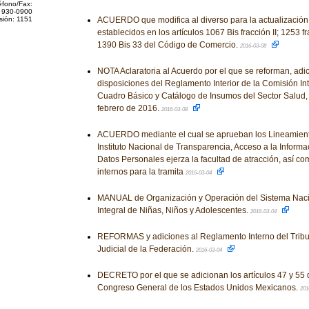
éfono/Fax:
 930-0900
sión: 1151
ACUERDO que modifica al diverso para la actualización
establecidos en los artículos 1067 Bis fracción II; 1253 f
1390 Bis 33 del Código de Comercio.
2016-03-08
NOTA Aclaratoria al Acuerdo por el que se reforman, adi
disposiciones del Reglamento Interior de la Comisión Inte
Cuadro Básico y Catálogo de Insumos del Sector Salud, 
febrero de 2016.
2016-03-08
ACUERDO mediante el cual se aprueban los Lineamient
Instituto Nacional de Transparencia, Acceso a la Informa
Datos Personales ejerza la facultad de atracción, así c
internos para la tramita
2016-03-04
MANUAL de Organización y Operación del Sistema Naci
Integral de Niñas, Niños y Adolescentes.
2016-03-04
REFORMAS y adiciones al Reglamento Interno del Tribun
Judicial de la Federación.
2016-03-04
DECRETO por el que se adicionan los artículos 47 y 55 
Congreso General de los Estados Unidos Mexicanos.
201