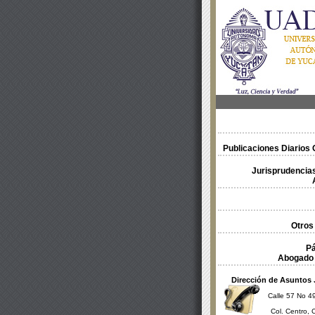
Publicaciones Diarios O
Jurisprudencias
Otros
Pá
Abogado 
Dirección de Asuntos 
Calle 57 No 49
Col. Centro, 