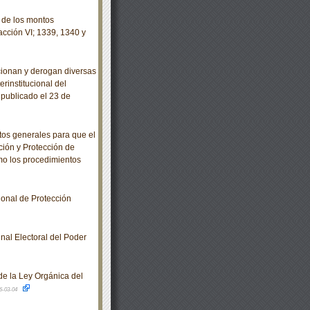
 de los montos
racción VI; 1339, 1340 y
cionan y derogan diversas
rinstitucional del
publicado el 23 de
os generales para que el
ción y Protección de
omo los procedimientos
onal de Protección
al Electoral del Poder
de la Ley Orgánica del
6-03-04