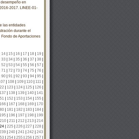
el desempeño en
r 2016-2017. LINEE-01-
e las entidades
stración durante el
al Fondo de Aportaciones
|
14
|
15
|
16
|
17
|
18
|
19
|
|
33
|
34
|
35
|
36
|
37
|
38
|
|
52
|
53
|
54
|
55
|
56
|
57
|
|
71
|
72
|
73
|
74
|
75
|
76
|
|
90
|
91
|
92
|
93
|
94
|
95
|
107
|
108
|
109
|
110
|
111
|
22
|
123
|
124
|
125
|
126
|
137
|
138
|
139
|
140
|
141
51
|
152
|
153
|
154
|
155
|
166
|
167
|
168
|
169
|
170
80
|
181
|
182
|
183
|
184
|
195
|
196
|
197
|
198
|
199
210
|
211
|
212
|
213
|
214
24
|
225
|
226
|
227
|
228
|
239
|
240
|
241
|
242
|
243
53
|
254
|
255
|
256
|
257
|