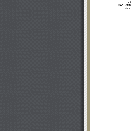
Tel
+52 (999)
Exten