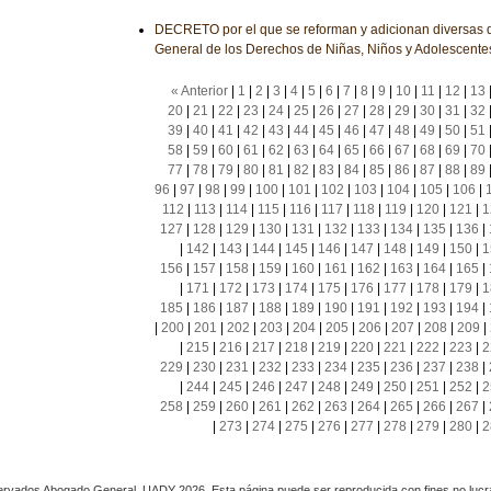
DECRETO por el que se reforman y adicionan diversas d
General de los Derechos de Niñas, Niños y Adolescente
« Anterior
|
1
|
2
|
3
|
4
|
5
|
6
|
7
|
8
|
9
|
10
|
11
|
12
|
13
20
|
21
|
22
|
23
|
24
|
25
|
26
|
27
|
28
|
29
|
30
|
31
|
32
39
|
40
|
41
|
42
|
43
|
44
|
45
|
46
|
47
|
48
|
49
|
50
|
51
58
|
59
|
60
|
61
|
62
|
63
|
64
|
65
|
66
|
67
|
68
|
69
|
70
77
|
78
|
79
|
80
|
81
|
82
|
83
|
84
|
85
|
86
|
87
|
88
|
89
96
|
97
|
98
|
99
|
100
|
101
|
102
|
103
|
104
|
105
|
106
|
112
|
113
|
114
|
115
|
116
|
117
|
118
|
119
|
120
|
121
|
1
127
|
128
|
129
|
130
|
131
|
132
|
133
|
134
|
135
|
136
|
|
142
|
143
|
144
|
145
|
146
|
147
|
148
|
149
|
150
|
1
156
|
157
|
158
|
159
|
160
|
161
|
162
|
163
|
164
|
165
|
|
171
|
172
|
173
|
174
|
175
|
176
|
177
|
178
|
179
|
1
185
|
186
|
187
|
188
|
189
|
190
|
191
|
192
|
193
|
194
|
|
200
|
201
|
202
|
203
|
204
|
205
|
206
|
207
|
208
|
209
|
|
215
|
216
|
217
|
218
|
219
|
220
|
221
|
222
|
223
|
2
229
|
230
|
231
|
232
|
233
|
234
|
235
|
236
|
237
|
238
|
|
244
|
245
|
246
|
247
|
248
|
249
|
250
|
251
|
252
|
2
258
|
259
|
260
|
261
|
262
|
263
|
264
|
265
|
266
|
267
|
|
273
|
274
|
275
|
276
|
277
|
278
|
279
|
280
|
2
rvados Abogado General, UADY 2026. Esta página puede ser reproducida con fines no lucra