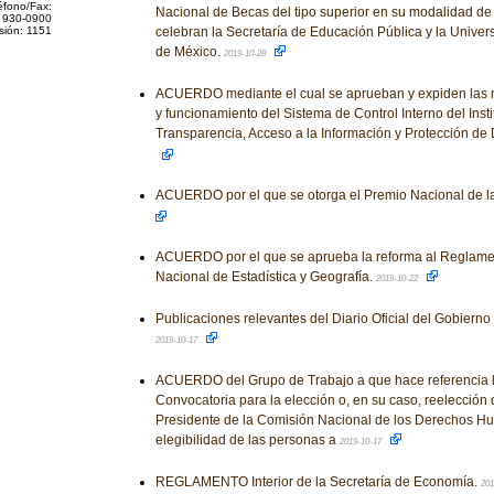
éfono/Fax:
Nacional de Becas del tipo superior en su modalidad d
 930-0900
sión: 1151
celebran la Secretaría de Educación Pública y la Unive
de México.
2019-10-28
ACUERDO mediante el cual se aprueban y expiden las 
y funcionamiento del Sistema de Control Interno del Inst
Transparencia, Acceso a la Información y Protección de
ACUERDO por el que se otorga el Premio Nacional de l
ACUERDO por el que se aprueba la reforma al Reglamento
Nacional de Estadística y Geografía.
2019-10-22
Publicaciones relevantes del Diario Oficial del Gobiern
2019-10-17
ACUERDO del Grupo de Trabajo a que hace referencia l
Convocatoria para la elección o, en su caso, reelección 
Presidente de la Comisión Nacional de los Derechos Hu
elegibilidad de las personas a
2019-10-17
REGLAMENTO Interior de la Secretaría de Economía.
201