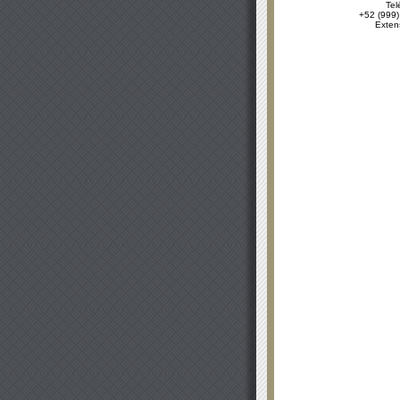
Tel
+52 (999)
Exten