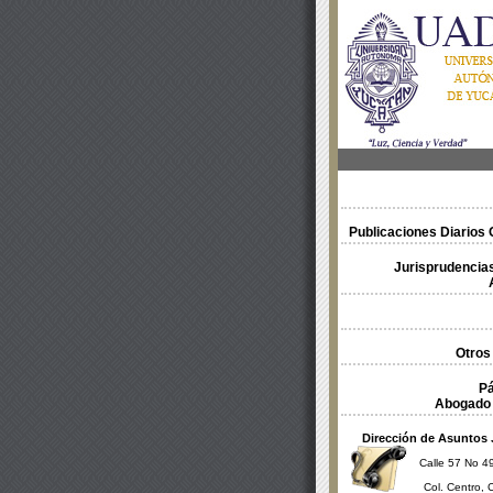
Publicaciones Diarios O
Jurisprudencias
Otros
Pá
Abogado 
Dirección de Asuntos 
Calle 57 No 49
Col. Centro, 