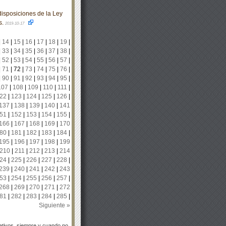
isposiciones de la Ley
s.
2019-10-17
|
14
|
15
|
16
|
17
|
18
|
19
|
|
33
|
34
|
35
|
36
|
37
|
38
|
|
52
|
53
|
54
|
55
|
56
|
57
|
|
71
|
72
|
73
|
74
|
75
|
76
|
|
90
|
91
|
92
|
93
|
94
|
95
|
107
|
108
|
109
|
110
|
111
|
22
|
123
|
124
|
125
|
126
|
137
|
138
|
139
|
140
|
141
51
|
152
|
153
|
154
|
155
|
166
|
167
|
168
|
169
|
170
80
|
181
|
182
|
183
|
184
|
195
|
196
|
197
|
198
|
199
210
|
211
|
212
|
213
|
214
24
|
225
|
226
|
227
|
228
|
239
|
240
|
241
|
242
|
243
53
|
254
|
255
|
256
|
257
|
268
|
269
|
270
|
271
|
272
81
|
282
|
283
|
284
|
285
|
Siguiente »
tivos, siempre y cuando no