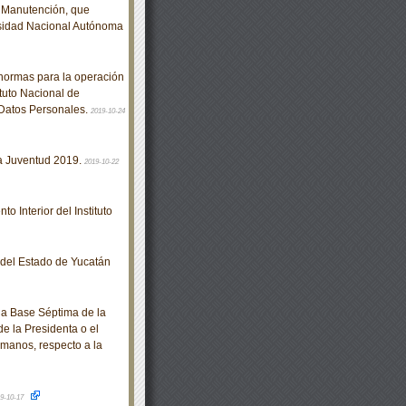
e Manutención, que
rsidad Nacional Autónoma
normas para la operación
ituto Nacional de
 Datos Personales.
2019-10-24
a Juventud 2019.
2019-10-22
 Interior del Instituto
o del Estado de Yucatán
a Base Séptima de la
de la Presidenta o el
manos, respecto a la
9-10-17