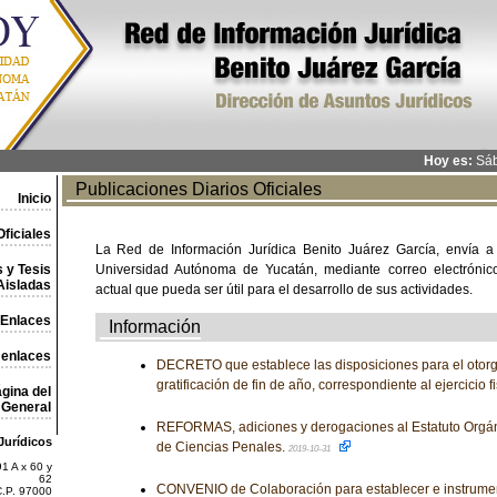
Hoy es:
Sáb
Publicaciones Diarios Oficiales
Inicio
ficiales
La Red de Información Jurídica Benito Juárez García, envía a
 y Tesis
Universidad Autónoma de Yucatán, mediante correo electrónico,
Aisladas
actual que pueda ser útil para el desarrollo de sus actividades.
Enlaces
Información
 enlaces
DECRETO que establece las disposiciones para el otor
gratificación de fin de año, correspondiente al ejercicio 
gina del
General
REFORMAS, adiciones y derogaciones al Estatuto Orgánic
Jurídicos
de Ciencias Penales.
2019-10-31
1 A x 60 y
62
CONVENIO de Colaboración para establecer e instrume
C.P. 97000