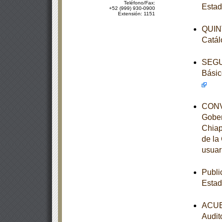
Teléfono/Fax:
Estad
+52 (999) 930-0900
Extensión: 1151
QUINT
Catál
SEGUN
Básic
CONVE
Gober
Chiap
de la
usuar
Publi
Estad
ACUER
Audit