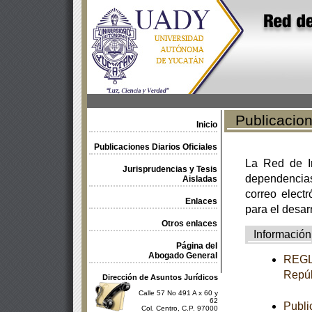
Publicacione
Inicio
Publicaciones Diarios Oficiales
La Red de In
Jurisprudencias y Tesis
dependencia
Aisladas
correo electr
Enlaces
para el desar
Otros enlaces
Información
Página del
Abogado General
REGLA
Repúb
Dirección de Asuntos Jurídicos
Calle 57 No 491 A x 60 y
62
Publi
Col. Centro, C.P. 97000