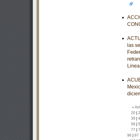
ACCI
CON
ACTUA
las s
Feder
retra
Linea
ACUER
Mexic
dicie
« Ant
20
|
39
|
58
|
77
|
96
|
97