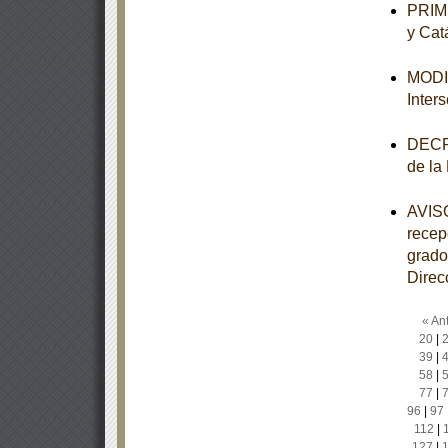
PRIME
y Cat
MODIF
Inter
DECRE
de la
AVISO
recep
grado
Direc
« Ant
20
|
39
|
58
|
77
|
96
|
97
112
|
127
|