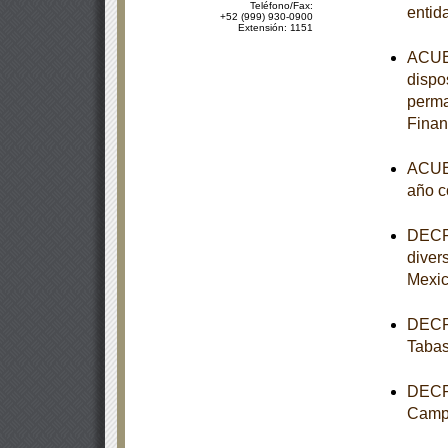
Teléfono/Fax:
entid
+52 (999) 930-0900
Extensión: 1151
ACUER
dispo
perma
Finan
ACUER
año c
DECRE
diver
Mexi
DECRE
Taba
DECRE
Camp