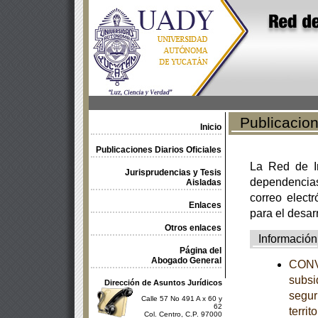
Publicacione
Inicio
Publicaciones Diarios Oficiales
La Red de In
Jurisprudencias y Tesis
dependencia
Aisladas
correo electr
Enlaces
para el desar
Otros enlaces
Información
Página del
Abogado General
CONVE
subsi
Dirección de Asuntos Jurídicos
segur
Calle 57 No 491 A x 60 y
62
territ
Col. Centro, C.P. 97000