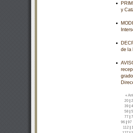
PRIME
y Cat
MODIF
Inter
DECRE
de la
AVISO
recep
grado
Direc
« Ant
20
|
39
|
58
|
77
|
96
|
97
112
|
127
|