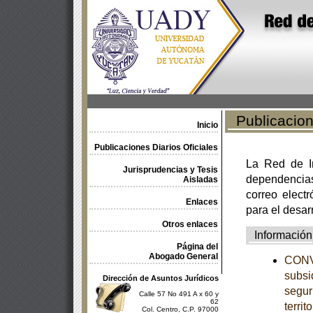
Publicacione
Inicio
Publicaciones Diarios Oficiales
La Red de In
Jurisprudencias y Tesis
dependencia
Aisladas
correo electr
Enlaces
para el desar
Otros enlaces
Información
Página del
Abogado General
CONVE
subsi
Dirección de Asuntos Jurídicos
segur
Calle 57 No 491 A x 60 y
62
territ
Col. Centro, C.P. 97000