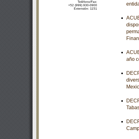
Teléfono/Fax:
entid
+52 (999) 930-0900
Extensión: 1151
ACUER
dispo
perma
Finan
ACUER
año c
DECRE
diver
Mexi
DECRE
Taba
DECRE
Camp