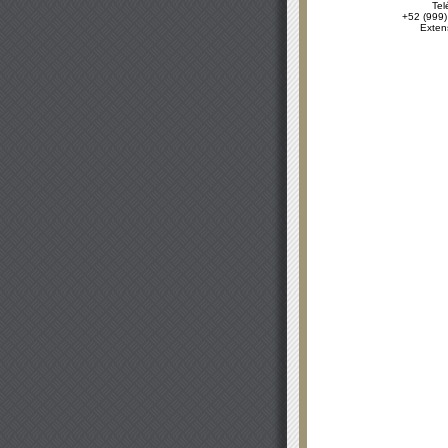
Tel
+52 (999)
Exten