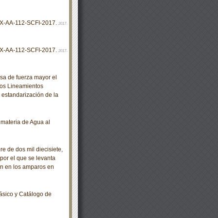
X-AA-112-SCFI-2017.
2017-
X-AA-112-SCFI-2017.
2017-
a de fuerza mayor el
 los Lineamientos
 estandarización de la
materia de Agua al
de dos mil diecisiete,
por el que se levanta
ón en los amparos en
ásico y Catálogo de