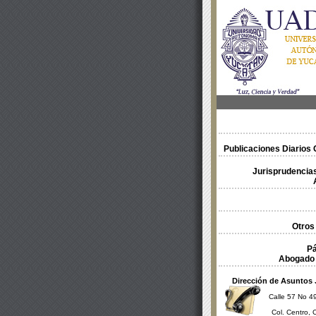
Publicaciones Diarios O
Jurisprudencias
Otros
Pá
Abogado 
Dirección de Asuntos 
Calle 57 No 49
Col. Centro, 