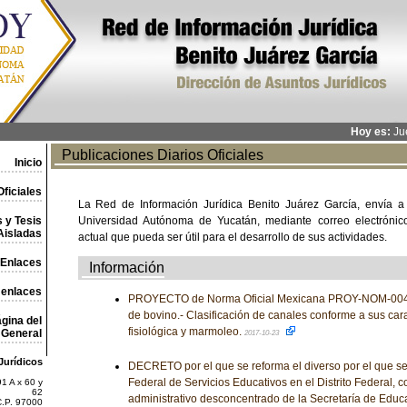
Hoy es:
Jue
Publicaciones Diarios Oficiales
Inicio
ficiales
La Red de Información Jurídica Benito Juárez García, envía a
 y Tesis
Universidad Autónoma de Yucatán, mediante correo electrónico,
Aisladas
actual que pueda ser útil para el desarrollo de sus actividades.
Enlaces
Información
 enlaces
PROYECTO de Norma Oficial Mexicana PROY-NOM-00
de bovino.- Clasificación de canales conforme a sus car
gina del
fisiológica y marmoleo.
General
2017-10-23
Jurídicos
DECRETO por el que se reforma el diverso por el que se
Federal de Servicios Educativos en el Distrito Federal,
1 A x 60 y
62
administrativo desconcentrado de la Secretaría de Educ
C.P. 97000