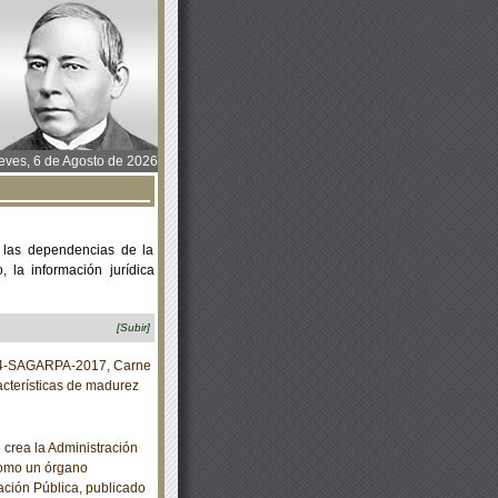
ves, 6 de Agosto de 2026
 las dependencias de la
 la información jurídica
[Subir]
4-SAGARPA-2017, Carne
acterísticas de madurez
 crea la Administración
 como un órgano
ación Pública, publicado