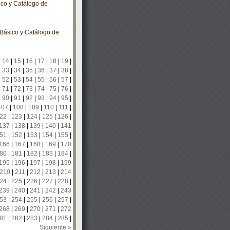
ico y Catálogo de
Básico y Catálogo de
|
14
|
15
|
16
|
17
|
18
|
19
|
|
33
|
34
|
35
|
36
|
37
|
38
|
|
52
|
53
|
54
|
55
|
56
|
57
|
|
71
|
72
|
73
|
74
|
75
|
76
|
|
90
|
91
|
92
|
93
|
94
|
95
|
107
|
108
|
109
|
110
|
111
|
22
|
123
|
124
|
125
|
126
|
137
|
138
|
139
|
140
|
141
51
|
152
|
153
|
154
|
155
|
166
|
167
|
168
|
169
|
170
80
|
181
|
182
|
183
|
184
|
195
|
196
|
197
|
198
|
199
210
|
211
|
212
|
213
|
214
24
|
225
|
226
|
227
|
228
|
239
|
240
|
241
|
242
|
243
53
|
254
|
255
|
256
|
257
|
268
|
269
|
270
|
271
|
272
81
|
282
|
283
|
284
|
285
|
Siguiente »