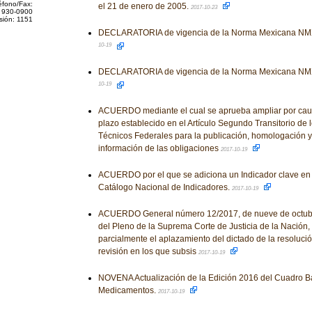
éfono/Fax:
el 21 de enero de 2005.
2017-10-23
 930-0900
sión: 1151
DECLARATORIA de vigencia de la Norma Mexicana NM
10-19
DECLARATORIA de vigencia de la Norma Mexicana NM
10-19
ACUERDO mediante el cual se aprueba ampliar por caus
plazo establecido en el Artículo Segundo Transitorio de
Técnicos Federales para la publicación, homologación y
información de las obligaciones
2017-10-19
ACUERDO por el que se adiciona un Indicador clave en 
Catálogo Nacional de Indicadores.
2017-10-19
ACUERDO General número 12/2017, de nueve de octubre 
del Pleno de la Suprema Corte de Justicia de la Nación, 
parcialmente el aplazamiento del dictado de la resoluci
revisión en los que subsis
2017-10-19
NOVENA Actualización de la Edición 2016 del Cuadro B
Medicamentos.
2017-10-19