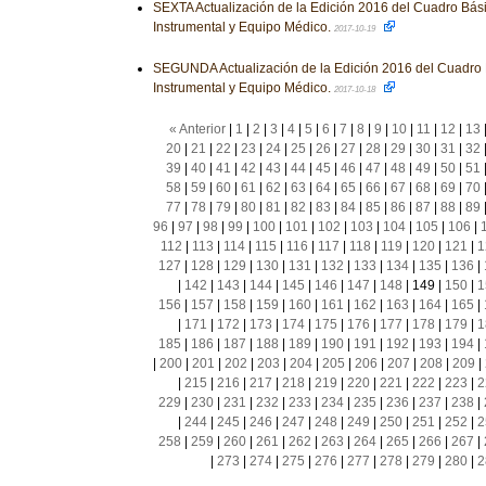
SEXTA Actualización de la Edición 2016 del Cuadro Bás
Instrumental y Equipo Médico.
2017-10-19
SEGUNDA Actualización de la Edición 2016 del Cuadro 
Instrumental y Equipo Médico.
2017-10-18
« Anterior
|
1
|
2
|
3
|
4
|
5
|
6
|
7
|
8
|
9
|
10
|
11
|
12
|
13
20
|
21
|
22
|
23
|
24
|
25
|
26
|
27
|
28
|
29
|
30
|
31
|
32
39
|
40
|
41
|
42
|
43
|
44
|
45
|
46
|
47
|
48
|
49
|
50
|
51
58
|
59
|
60
|
61
|
62
|
63
|
64
|
65
|
66
|
67
|
68
|
69
|
70
77
|
78
|
79
|
80
|
81
|
82
|
83
|
84
|
85
|
86
|
87
|
88
|
89
96
|
97
|
98
|
99
|
100
|
101
|
102
|
103
|
104
|
105
|
106
|
112
|
113
|
114
|
115
|
116
|
117
|
118
|
119
|
120
|
121
|
1
127
|
128
|
129
|
130
|
131
|
132
|
133
|
134
|
135
|
136
|
|
142
|
143
|
144
|
145
|
146
|
147
|
148
|
149
|
150
|
1
156
|
157
|
158
|
159
|
160
|
161
|
162
|
163
|
164
|
165
|
|
171
|
172
|
173
|
174
|
175
|
176
|
177
|
178
|
179
|
1
185
|
186
|
187
|
188
|
189
|
190
|
191
|
192
|
193
|
194
|
|
200
|
201
|
202
|
203
|
204
|
205
|
206
|
207
|
208
|
209
|
|
215
|
216
|
217
|
218
|
219
|
220
|
221
|
222
|
223
|
2
229
|
230
|
231
|
232
|
233
|
234
|
235
|
236
|
237
|
238
|
|
244
|
245
|
246
|
247
|
248
|
249
|
250
|
251
|
252
|
2
258
|
259
|
260
|
261
|
262
|
263
|
264
|
265
|
266
|
267
|
|
273
|
274
|
275
|
276
|
277
|
278
|
279
|
280
|
2