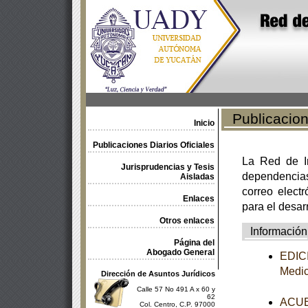
Publicacione
Inicio
Publicaciones Diarios Oficiales
La Red de In
Jurisprudencias y Tesis
dependencia
Aisladas
correo electr
Enlaces
para el desar
Otros enlaces
Información
Página del
Abogado General
EDICI
Medi
Dirección de Asuntos Jurídicos
Calle 57 No 491 A x 60 y
62
ACUER
Col. Centro, C.P. 97000