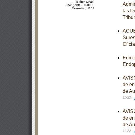
Teléfono/Fax:
Admin
+52 (999) 930-0900
Extensión: 1151
las D
Tribu
ACUER
Sures
Oficia
Edici
Endop
AVISO
de en
de Au
11-22
AVISO
de en
de Au
11-22