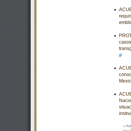
ACUER
requis
embl
PROTO
casos
trans
ACUER
conoce
Mexic
ACUER
Nacio
situa
instr
« Ant