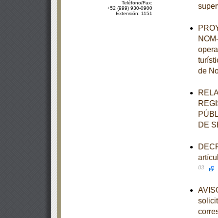
Teléfono/Fax:
super
+52 (999) 930-0900
Extensión: 1151
PROYE
NOM-0
opera
turís
de No
RELA
REGI
PÚBL
DE S
DECRE
artíc
03
AVISO
solic
corre