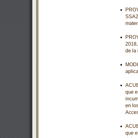
PROY
SSA2-
mater
PROY
2018, 
de la
MODIF
aplic
ACUER
que e
incum
en lo
Acces
ACUER
que e