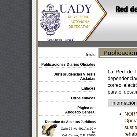
Publicacione
Inicio
Publicaciones Diarios Oficiales
La Red de In
Jurisprudencias y Tesis
dependencia
Aisladas
correo electr
Enlaces
para el desar
Otros enlaces
Información
Página del
Abogado General
NORMA
Opera
Dirección de Asuntos Jurídicos
susti
Calle 57 No 491 A x 60 y
62
rehab
Col. Centro, C.P. 97000