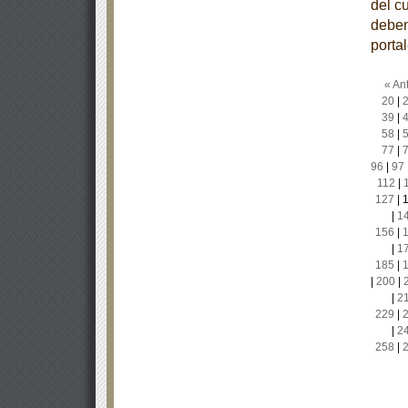
del c
deben
porta
« Ant
20
|
39
|
58
|
77
|
96
|
97
112
|
127
|
|
1
156
|
|
1
185
|
|
200
|
|
2
229
|
|
2
258
|