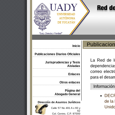
Publicacione
Inicio
Publicaciones Diarios Oficiales
La Red de In
Jurisprudencias y Tesis
dependencia
Aisladas
correo electr
Enlaces
para el desar
Otros enlaces
Información
Página del
Abogado General
DECRE
de la
Dirección de Asuntos Jurídicos
Unido
Calle 57 No 491 A x 60 y
62
Col. Centro, C.P. 97000