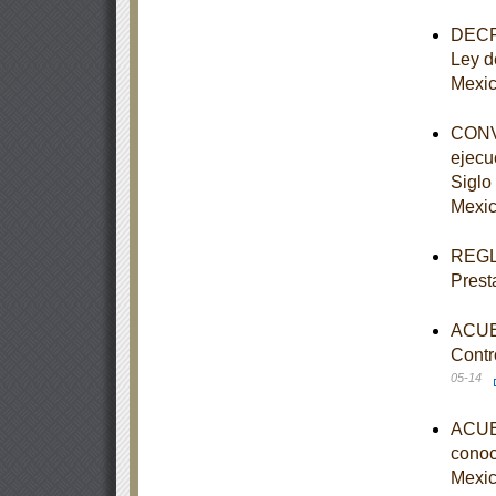
DECRE
Ley d
Mexi
CONVE
ejecu
Siglo 
Mexic
REGLA
Prest
ACUER
Contr
05-14
ACUER
conoce
Mexic