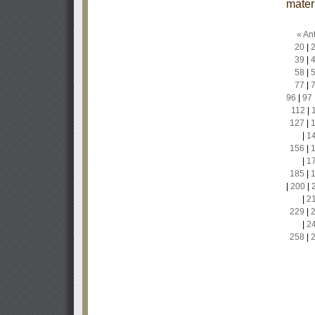
mater
« Ant
20
|
39
|
58
|
77
|
96
|
97
112
|
127
|
|
1
156
|
|
1
185
|
|
200
|
|
2
229
|
|
2
258
|