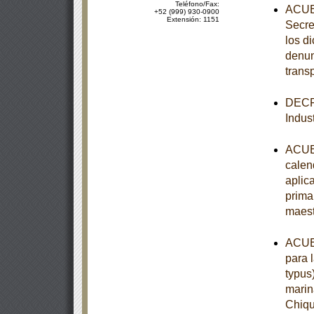
Teléfono/Fax:
ACUER
+52 (999) 930-0900
Extensión: 1151
Secre
los d
denun
trans
DECRE
Indust
ACUER
calen
aplic
prima
maest
ACUER
para 
typus
marin
Chiqu