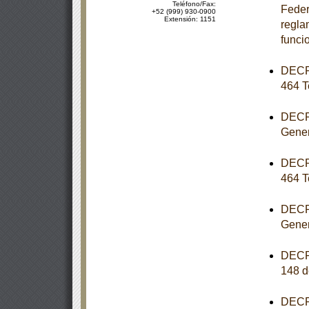
Teléfono/Fax:
Feder
+52 (999) 930-0900
Extensión: 1151
reglam
funci
DECRE
464 T
DECRE
Gener
DECRE
464 T
DECRE
Gener
DECRE
148 d
DECRE