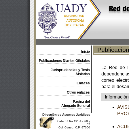
Publicacione
Inicio
Publicaciones Diarios Oficiales
La Red de In
Jurisprudencias y Tesis
dependencia
Aisladas
correo electr
Enlaces
para el desar
Otros enlaces
Información
Página del
Abogado General
AVISO
PROY
Dirección de Asuntos Jurídicos
Calle 57 No 491 A x 60 y
62
ACUER
Col. Centro, C.P. 97000