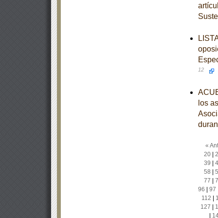
artíc
Suste
LISTA
oposi
Espec
12
ACUER
los a
Asoci
duran
« Ant
20
|
39
|
58
|
77
|
96
|
97
112
|
127
|
|
1