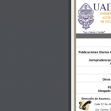
Publicaciones Diarios O
Jurisprudencias
Otros
Pá
Abogado 
Dirección de Asuntos 
Calle 57 No 49
Col. Centro, 