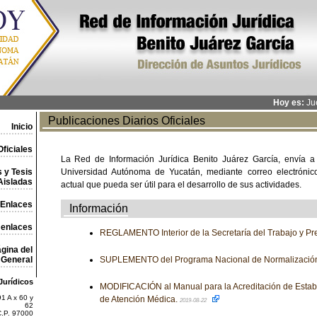
Hoy es:
Jue
Publicaciones Diarios Oficiales
Inicio
ficiales
La Red de Información Jurídica Benito Juárez García, envía a
 y Tesis
Universidad Autónoma de Yucatán, mediante correo electrónico,
Aisladas
actual que pueda ser útil para el desarrollo de sus actividades.
Enlaces
Información
 enlaces
REGLAMENTO Interior de la Secretaría del Trabajo y Pre
gina del
General
SUPLEMENTO del Programa Nacional de Normalizació
Jurídicos
MODIFICACIÓN al Manual para la Acreditación de Establ
1 A x 60 y
de Atención Médica.
2019-08-22
62
C.P. 97000