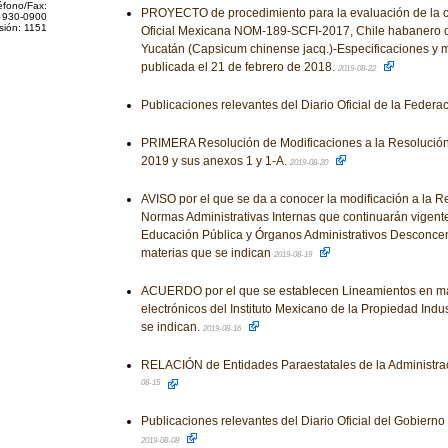
éfono/Fax:
PROYECTO de procedimiento para la evaluación de la 
 930-0900
sión: 1151
Oficial Mexicana NOM-189-SCFI-2017, Chile habanero d
Yucatán (Capsicum chinense jacq.)-Especificaciones y 
publicada el 21 de febrero de 2018.
2019-08-22
Publicaciones relevantes del Diario Oficial de la Federa
PRIMERA Resolución de Modificaciones a la Resolución
2019 y sus anexos 1 y 1-A.
2019-08-20
AVISO por el que se da a conocer la modificación a la R
Normas Administrativas Internas que continuarán vigente
Educación Pública y Órganos Administrativos Desconcent
materias que se indican
2019-08-19
ACUERDO por el que se establecen Lineamientos en mat
electrónicos del Instituto Mexicano de la Propiedad Indust
se indican.
2019-08-16
RELACIÓN de Entidades Paraestatales de la Administrac
08-15
Publicaciones relevantes del Diario Oficial del Gobiern
2019-08-08