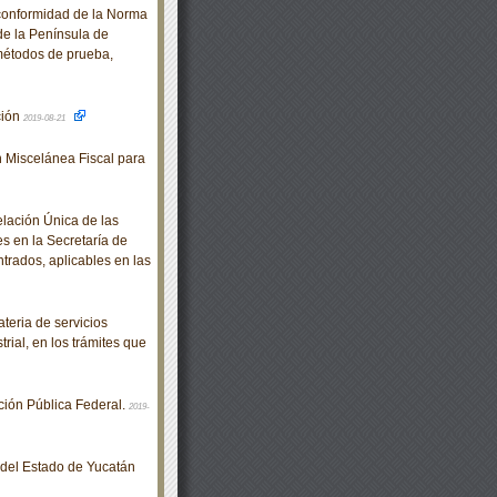
conformidad de la Norma
e la Península de
métodos de prueba,
ción
2019-08-21
 Miscelánea Fiscal para
elación Única de las
s en la Secretaría de
rados, aplicables en las
eria de servicios
rial, en los trámites que
ión Pública Federal.
2019-
o del Estado de Yucatán