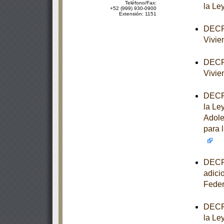
Teléfono/Fax:
la Le
+52 (999) 930-0900
Extensión: 1151
DECRE
Vivie
DECRE
Vivie
DECRE
la Le
Adole
para l
DECRE
adici
Feder
DECRE
la Le