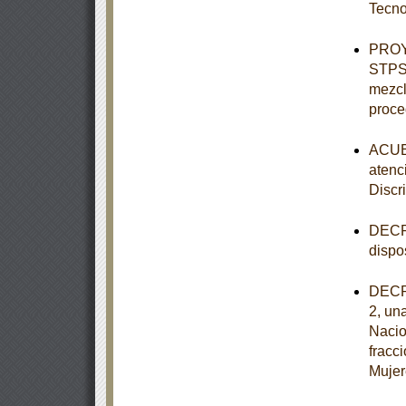
Tecno
PROY
STPS-
mezcl
proce
ACUER
atenc
Discr
DECRE
dispo
DECRE
2, una
Nacio
fracc
Mujer