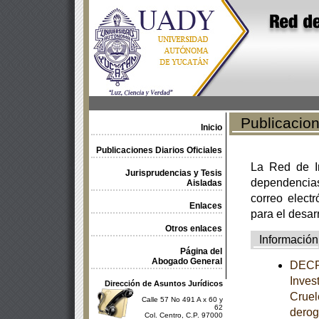
Publicacione
Inicio
Publicaciones Diarios Oficiales
La Red de In
Jurisprudencias y Tesis
dependencia
Aisladas
correo electr
Enlaces
para el desar
Otros enlaces
Información
Página del
Abogado General
DECRE
Inves
Dirección de Asuntos Jurídicos
Cruel
Calle 57 No 491 A x 60 y
62
derog
Col. Centro, C.P. 97000