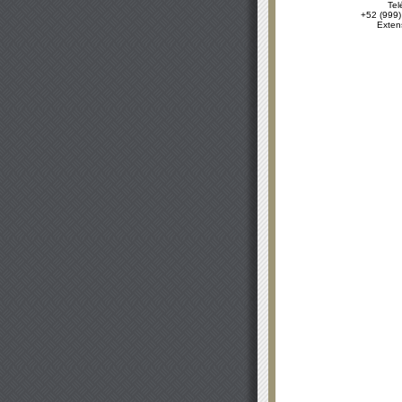
Tel
+52 (999)
Exten