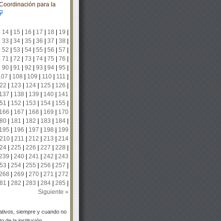
Coordinación para la
|
14
|
15
|
16
|
17
|
18
|
19
|
|
33
|
34
|
35
|
36
|
37
|
38
|
|
52
|
53
|
54
|
55
|
56
|
57
|
|
71
|
72
|
73
|
74
|
75
|
76
|
|
90
|
91
|
92
|
93
|
94
|
95
|
107
|
108
|
109
|
110
|
111
|
22
|
123
|
124
|
125
|
126
|
137
|
138
|
139
|
140
|
141
51
|
152
|
153
|
154
|
155
|
166
|
167
|
168
|
169
|
170
80
|
181
|
182
|
183
|
184
|
195
|
196
|
197
|
198
|
199
210
|
211
|
212
|
213
|
214
24
|
225
|
226
|
227
|
228
|
239
|
240
|
241
|
242
|
243
53
|
254
|
255
|
256
|
257
|
268
|
269
|
270
|
271
|
272
81
|
282
|
283
|
284
|
285
|
Siguiente »
tivos, siempre y cuando no
 de la institución.