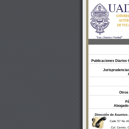
Publicaciones Diarios O
Jurisprudencias
Otros
Pá
Abogado 
Dirección de Asuntos 
Calle 57 No 49
Col. Centro, 