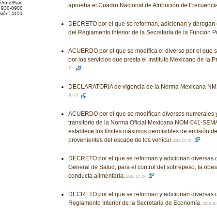
éfono/Fax:
aprueba el Cuadro Nacional de Atribución de Frecuenci
 930-0900
sión: 1151
DECRETO por el que se reforman, adicionan y derogan 
del Reglamento Interior de la Secretaría de la Función P
ACUERDO por el que se modifica el diverso por el que se
por los servicios que presta el Instituto Mexicano de la P
19
DECLARATORIA de vigencia de la Norma Mexicana NM
10-19
ACUERDO por el que se modifican diversos numerales y 
transitorio de la Norma Oficial Mexicana NOM-041-SE
establece los límites máximos permisibles de emisión d
provenientes del escape de los vehícul
2015-10-15
DECRETO por el que se reforman y adicionan diversas d
General de Salud, para el control del sobrepeso, la obesi
conducta alimentaria.
2015-10-15
DECRETO por el que se reforman y adicionan diversas d
Reglamento Interior de la Secretaría de Economía.
2015-10