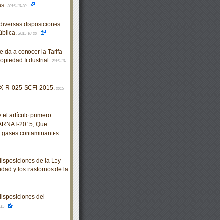
as.
2015-10-20
diversas disposiciones
ública.
2015-10-20
 da a conocer la Tarifa
ropiedad Industrial.
2015-10-
X-R-025-SCFI-2015.
2015-
el artículo primero
MARNAT-2015, Que
e gases contaminantes
isposiciones de la Ley
dad y los trastornos de la
isposiciones del
-15