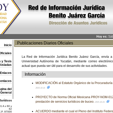
Hoy es:
Sáb
Publicaciones Diarios Oficiales
Inicio
ficiales
La Red de Información Jurídica Benito Juárez García, envía a
 y Tesis
Universidad Autónoma de Yucatán, mediante correo electrónico,
Aisladas
actual que pueda ser útil para el desarrollo de sus actividades.
Enlaces
Información
 enlaces
MODIFICACIÓN al Estatuto Orgánico de la Procuraduría
2015-10-21
gina del
General
PROYECTO de Norma Oficial Mexicana PROY-NOM-012-
Jurídicos
prestación de servicios turísticos de buceo.
2015-10-21
1 A x 60 y
62
ACUERDO mediante el cual el Pleno del Instituto Feder
C.P. 97000