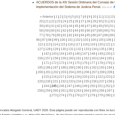
ACUERDOS de la XIV Sesión Ordinaria del Consejo de 
Implementación del Sistema de Justicia Penal.
2015-10-15
« Anterior
|
1
|
2
|
3
|
4
|
5
|
6
|
7
|
8
|
9
|
10
|
11
|
12
|
13
20
|
21
|
22
|
23
|
24
|
25
|
26
|
27
|
28
|
29
|
30
|
31
|
32
39
|
40
|
41
|
42
|
43
|
44
|
45
|
46
|
47
|
48
|
49
|
50
|
51
58
|
59
|
60
|
61
|
62
|
63
|
64
|
65
|
66
|
67
|
68
|
69
|
70
77
|
78
|
79
|
80
|
81
|
82
|
83
|
84
|
85
|
86
|
87
|
88
|
89
96
|
97
|
98
|
99
|
100
|
101
|
102
|
103
|
104
|
105
|
106
|
112
|
113
|
114
|
115
|
116
|
117
|
118
|
119
|
120
|
121
|
1
127
|
128
|
129
|
130
|
131
|
132
|
133
|
134
|
135
|
136
|
|
142
|
143
|
144
|
145
|
146
|
147
|
148
|
149
|
150
|
1
156
|
157
|
158
|
159
|
160
|
161
|
162
|
163
|
164
|
165
|
|
171
|
172
|
173
|
174
|
175
|
176
|
177
|
178
|
179
|
1
185
|
186
|
187
|
188
|
189
|
190
|
191
|
192
|
193
|
194
|
|
200
|
201
|
202
|
203
|
204
|
205
|
206
|
207
|
208
|
209
|
|
215
|
216
|
217
|
218
|
219
|
220
|
221
|
222
|
223
|
2
229
|
230
|
231
|
232
|
233
|
234
|
235
|
236
|
237
|
238
|
|
244
|
245
|
246
|
247
|
248
|
249
|
250
|
251
|
252
|
2
258
|
259
|
260
|
261
|
262
|
263
|
264
|
265
|
266
|
267
|
|
273
|
274
|
275
|
276
|
277
|
278
|
279
|
280
|
2
rvados Abogado General, UADY 2026. Esta página puede ser reproducida con fines no lucra
 la fuente completa y su dirección electrónica, de otra forma requiere permiso previo por escrito