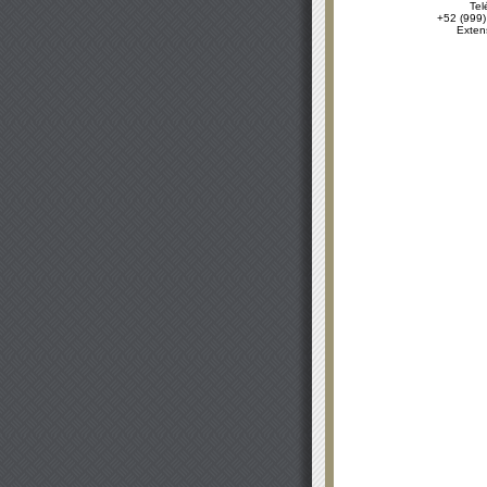
Tel
+52 (999)
Exten