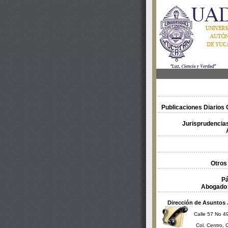
Publicaciones Diarios O
Jurisprudencias
Otros
Pá
Abogado 
Dirección de Asuntos 
Calle 57 No 49
Col. Centro, 