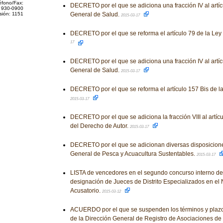
éfono/Fax:
DECRETO por el que se adiciona una fracción IV al artíc
 930-0900
sión: 1151
General de Salud.
2015-03-17
DECRETO por el que se reforma el artículo 79 de la Ley
17
DECRETO por el que se adiciona una fracción IV al artíc
General de Salud.
2015-03-17
DECRETO por el que se reforma el artículo 157 Bis de l
2015-03-17
DECRETO por el que se adiciona la fracción VIII al artíc
del Derecho de Autor.
2015-03-17
DECRETO por el que se adicionan diversas disposiciones
General de Pesca y Acuacultura Sustentables.
2015-03-17
LISTA de vencedores en el segundo concurso interno de 
designación de Jueces de Distrito Especializados en e
Acusatorio.
2015-03-12
ACUERDO por el que se suspenden los términos y plazo
de la Dirección General de Registro de Asociaciones de 