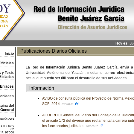
Hoy es:
Jue
Publicaciones Diarios Oficiales
Inicio
ficiales
La Red de Información Jurídica Benito Juárez García, envía a
 y Tesis
Universidad Autónoma de Yucatán, mediante correo electrónico,
Aisladas
actual que pueda ser útil para el desarrollo de sus actividades.
Enlaces
Información
 enlaces
AVISO de consulta pública del Proyecto de Norma Me
SCFI-2014.
2015-03-18
gina del
General
ACUERDO General del Pleno del Consejo de la Judicatu
Jurídicos
el artículo 172 del diverso que reglamenta la carrera judi
los funcionarios judiciales.
1 A x 60 y
2015-03-17
62
C.P. 97000