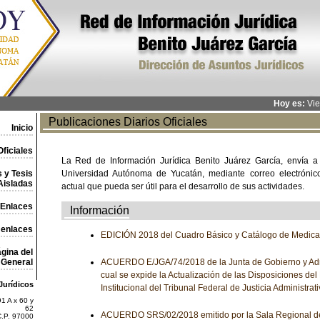
Hoy es:
Vie
Publicaciones Diarios Oficiales
Inicio
ficiales
La Red de Información Jurídica Benito Juárez García, envía a
 y Tesis
Universidad Autónoma de Yucatán, mediante correo electrónico,
Aisladas
actual que pueda ser útil para el desarrollo de sus actividades.
Enlaces
Información
 enlaces
EDICIÓN 2018 del Cuadro Básico y Catálogo de Medic
gina del
General
ACUERDO E/JGA/74/2018 de la Junta de Gobierno y Admi
cual se expide la Actualización de las Disposiciones del
Jurídicos
Institucional del Tribunal Federal de Justicia Administrat
1 A x 60 y
62
ACUERDO SRS/02/2018 emitido por la Sala Regional del
C.P. 97000