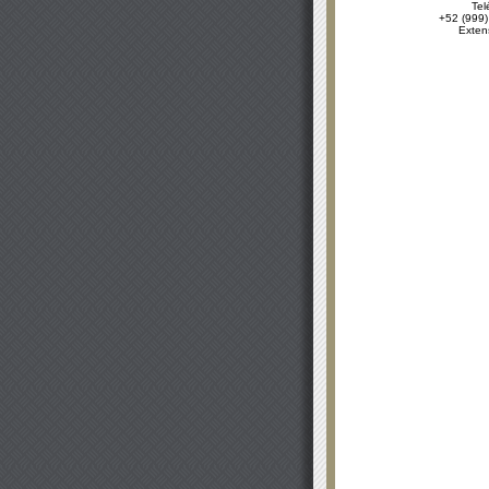
Tel
+52 (999)
Exten