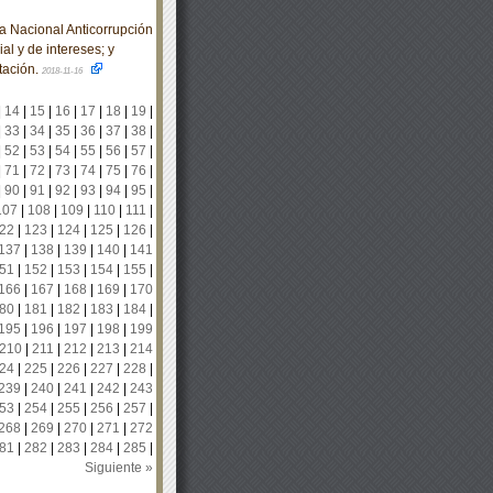
 Nacional Anticorrupción
al y de intereses; y
tación.
2018-11-16
|
14
|
15
|
16
|
17
|
18
|
19
|
|
33
|
34
|
35
|
36
|
37
|
38
|
|
52
|
53
|
54
|
55
|
56
|
57
|
|
71
|
72
|
73
|
74
|
75
|
76
|
|
90
|
91
|
92
|
93
|
94
|
95
|
107
|
108
|
109
|
110
|
111
|
22
|
123
|
124
|
125
|
126
|
137
|
138
|
139
|
140
|
141
51
|
152
|
153
|
154
|
155
|
166
|
167
|
168
|
169
|
170
80
|
181
|
182
|
183
|
184
|
195
|
196
|
197
|
198
|
199
210
|
211
|
212
|
213
|
214
24
|
225
|
226
|
227
|
228
|
239
|
240
|
241
|
242
|
243
53
|
254
|
255
|
256
|
257
|
268
|
269
|
270
|
271
|
272
81
|
282
|
283
|
284
|
285
|
Siguiente »