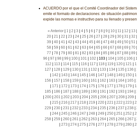
ACUERDO por el que el Comité Coordinador del Sistema
emite el formato de declaraciones: de situación patrimoni
expide las normas e instructivo para su llenado y presen
« Anterior
|
1
|
2
|
3
|
4
|
5
|
6
|
7
|
8
|
9
|
10
|
11
|
12
|
13
20
|
21
|
22
|
23
|
24
|
25
|
26
|
27
|
28
|
29
|
30
|
31
|
32
39
|
40
|
41
|
42
|
43
|
44
|
45
|
46
|
47
|
48
|
49
|
50
|
51
58
|
59
|
60
|
61
|
62
|
63
|
64
|
65
|
66
|
67
|
68
|
69
|
70
77
|
78
|
79
|
80
|
81
|
82
|
83
|
84
|
85
|
86
|
87
|
88
|
89
96
|
97
|
98
|
99
|
100
|
101
|
102
|
103
|
104
|
105
|
106
|
112
|
113
|
114
|
115
|
116
|
117
|
118
|
119
|
120
|
121
|
1
127
|
128
|
129
|
130
|
131
|
132
|
133
|
134
|
135
|
136
|
|
142
|
143
|
144
|
145
|
146
|
147
|
148
|
149
|
150
|
1
156
|
157
|
158
|
159
|
160
|
161
|
162
|
163
|
164
|
165
|
|
171
|
172
|
173
|
174
|
175
|
176
|
177
|
178
|
179
|
1
185
|
186
|
187
|
188
|
189
|
190
|
191
|
192
|
193
|
194
|
|
200
|
201
|
202
|
203
|
204
|
205
|
206
|
207
|
208
|
209
|
|
215
|
216
|
217
|
218
|
219
|
220
|
221
|
222
|
223
|
2
229
|
230
|
231
|
232
|
233
|
234
|
235
|
236
|
237
|
238
|
|
244
|
245
|
246
|
247
|
248
|
249
|
250
|
251
|
252
|
2
258
|
259
|
260
|
261
|
262
|
263
|
264
|
265
|
266
|
267
|
|
273
|
274
|
275
|
276
|
277
|
278
|
279
|
280
|
2