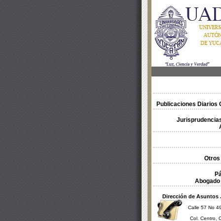
Publicaciones Diarios O
Jurisprudencias
Otros
Pá
Abogado 
Dirección de Asuntos 
Calle 57 No 49
Col. Centro, 