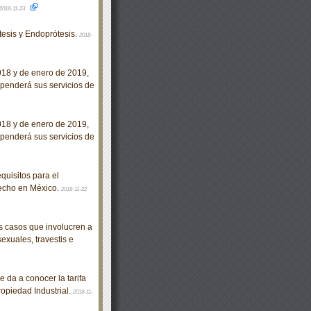
2018-11-23
esis y Endoprótesis.
2018-
018 y de enero de 2019,
spenderá sus servicios de
018 y de enero de 2019,
spenderá sus servicios de
uisitos para el
Hecho en México.
2018-11-22
 casos que involucren a
exuales, travestis e
 da a conocer la tarifa
ropiedad Industrial.
2018-11-