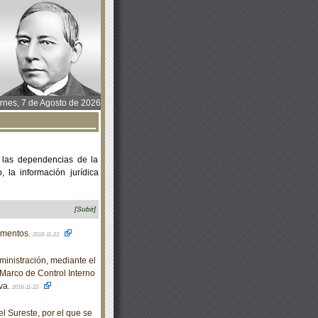
rnes, 7 de Agosto de 2026
 las dependencias de la
 la información jurídica
[Subir]
amentos.
2018-11-23
nistración, mediante el
 Marco de Control Interno
iva.
2018-11-23
 Sureste, por el que se