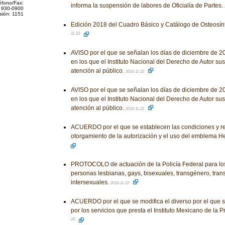
éfono/Fax:
informa la suspensión de labores de Oficialía de Partes.
 930-0900
sión: 1151
Edición 2018 del Cuadro Básico y Catálogo de Osteosínt
11-22
AVISO por el que se señalan los días de diciembre de 2
en los que el Instituto Nacional del Derecho de Autor su
atención al público.
2018-11-22
AVISO por el que se señalan los días de diciembre de 2
en los que el Instituto Nacional del Derecho de Autor su
atención al público.
2018-11-22
ACUERDO por el que se establecen las condiciones y req
otorgamiento de la autorización y el uso del emblema 
PROTOCOLO de actuación de la Policía Federal para los
personas lesbianas, gays, bisexuales, transgénero, trans
intersexuales.
2018-11-22
ACUERDO por el que se modifica el diverso por el que se
por los servicios que presta el Instituto Mexicano de la P
20