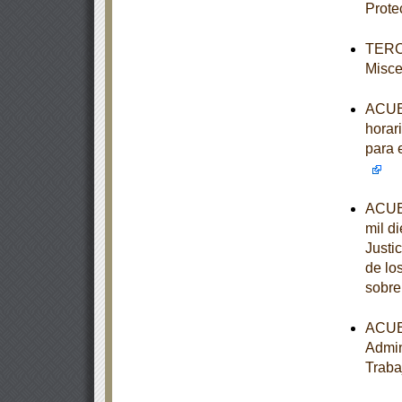
Prote
TERCE
Misce
ACUER
horari
para 
ACUER
mil d
Justi
de lo
sobre
ACUER
Admin
Traba