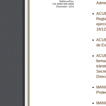
Teléfono/Fax:
Admin
+52 (999) 930-0900
Extensión: 1151
ACUER
Regla
ejerc
16/12
ACUER
de Es
ACUER
forma
trámi
Secre
Direc
MANUA
Prote
MANUA