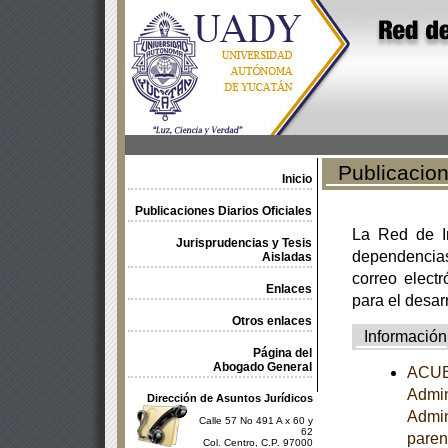
Publicacione
Inicio
Publicaciones Diarios Oficiales
La Red de In
Jurisprudencias y Tesis
dependencia
Aisladas
correo electr
Enlaces
para el desar
Otros enlaces
Información
Página del
Abogado General
ACUER
Admin
Dirección de Asuntos Jurídicos
Admini
Calle 57 No 491 A x 60 y
62
paren
Col. Centro, C.P. 97000