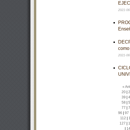
EJEC
2021-06
PROGR
Enseñ
DECRE
como 
2021-06
CICL
UNIV
« Ant
20
|
39
|
58
|
77
|
96
|
97
112
|
127
|
|
1