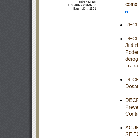
Teléfono/Fax:
como 
+52 (999) 930-0900
Extensión: 1151
REGLA
DECRE
Judic
Poder
derog
Traba
DECRE
Desar
DECRE
Preve
Contr
ACUE
SE E