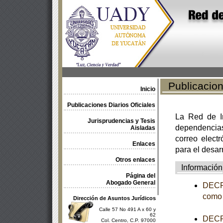
Publicacione
Inicio
Publicaciones Diarios Oficiales
La Red de In
Jurisprudencias y Tesis
dependencia
Aisladas
correo electr
Enlaces
para el desar
Otros enlaces
Información
Página del
Abogado General
DECRE
como 
Dirección de Asuntos Jurídicos
Calle 57 No 491 A x 60 y
62
DECRE
Col. Centro, C.P. 97000