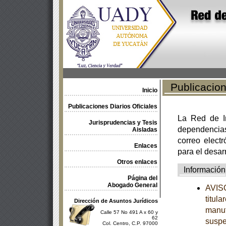
Publicacione
Inicio
Publicaciones Diarios Oficiales
La Red de In
Jurisprudencias y Tesis
dependencia
Aisladas
correo electr
Enlaces
para el desar
Otros enlaces
Información
Página del
Abogado General
AVISO
titul
Dirección de Asuntos Jurídicos
manuf
Calle 57 No 491 A x 60 y
62
suspe
Col. Centro, C.P. 97000