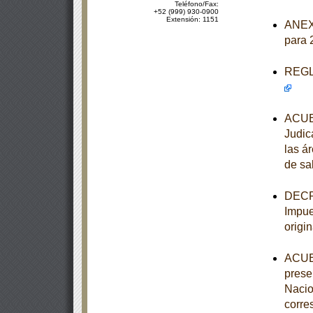
Teléfono/Fax:
+52 (999) 930-0900
Extensión: 1151
ANEXO
para 
REGLA
ACUER
Judic
las á
de sa
DECRE
Impue
origi
ACUER
prese
Nacio
corre