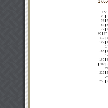
17/0
« Ant
20
|
39
|
58
|
77
|
96
|
97
112
|
127
|
|
1
156
|
|
1
185
|
|
200
|
|
2
229
|
|
2
258
|