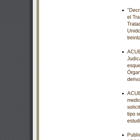
"Decr
el Tr
Trata
Unido
trein
ACUER
Judic
esque
Órgan
deriv
ACUER
medio
solic
tipo s
estud
Publi