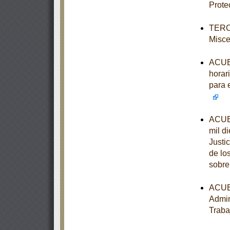
Prote
TERCE
Misce
ACUER
horari
para 
ACUER
mil d
Justi
de lo
sobre
ACUER
Admin
Traba