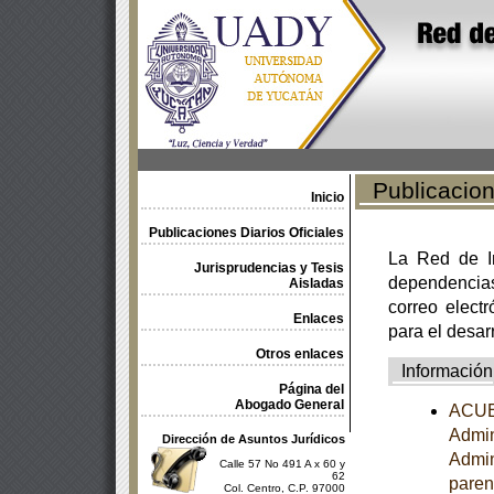
Publicacione
Inicio
Publicaciones Diarios Oficiales
La Red de In
Jurisprudencias y Tesis
dependencia
Aisladas
correo electr
Enlaces
para el desar
Otros enlaces
Información
Página del
Abogado General
ACUER
Admin
Dirección de Asuntos Jurídicos
Admini
Calle 57 No 491 A x 60 y
62
paren
Col. Centro, C.P. 97000