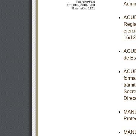
Teléfono/Fax:
Admin
+52 (999) 930-0900
Extensión: 1151
ACUER
Regla
ejerc
16/12
ACUER
de Es
ACUER
forma
trámi
Secre
Direc
MANUA
Prote
MANUA