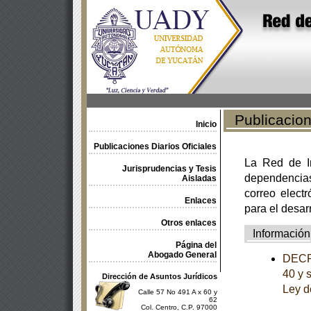
Publicacione
Inicio
Publicaciones Diarios Oficiales
La Red de In
Jurisprudencias y Tesis
dependencia
Aisladas
correo electr
Enlaces
para el desar
Otros enlaces
Información
Página del
Abogado General
DECRE
40 y 
Dirección de Asuntos Jurídicos
Ley d
Calle 57 No 491 A x 60 y
62
Col. Centro, C.P. 97000