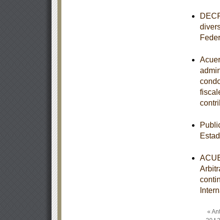
DECRE
divers
Feder
Acuer
admini
condo
fisca
contr
Publi
Esta
ACUER
Arbit
conti
Inter
« Ant