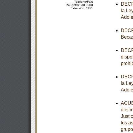
Teléfono/Fax:
DECRE
+52 (999) 930-0900
Extensión: 1151
la Le
Adole
DECRE
Becas
DECRE
dispo
prohib
DECRE
la Le
Adole
ACUER
dieci
Justi
los a
grupo