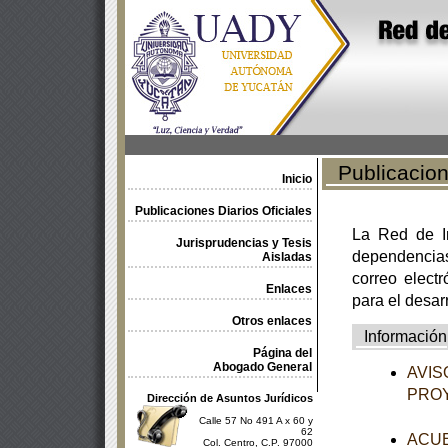
Publicacione
Inicio
Publicaciones Diarios Oficiales
La Red de In
Jurisprudencias y Tesis
dependencia
Aisladas
correo electr
Enlaces
para el desar
Otros enlaces
Información
Página del
Abogado General
AVISO
PROY
Dirección de Asuntos Jurídicos
Calle 57 No 491 A x 60 y
62
ACUER
Col. Centro, C.P. 97000