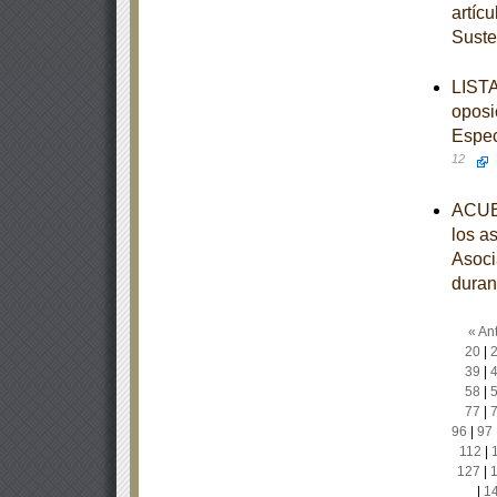
artíc
Suste
LISTA
oposi
Espec
12
ACUER
los a
Asoci
duran
« Ant
20
|
39
|
58
|
77
|
96
|
97
112
|
127
|
|
1