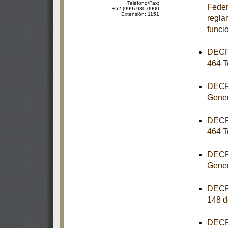
Teléfono/Fax:
Feder
+52 (999) 930-0900
Extensión: 1151
reglam
funci
DECRE
464 T
DECRE
Gener
DECRE
464 T
DECRE
Gener
DECRE
148 d
DECRE