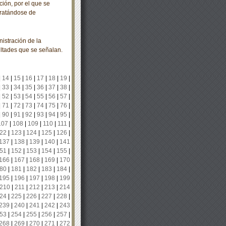
ión, por el que se
tratándose de
istración de la
ultades que se señalan.
|
14
|
15
|
16
|
17
|
18
|
19
|
|
33
|
34
|
35
|
36
|
37
|
38
|
|
52
|
53
|
54
|
55
|
56
|
57
|
|
71
|
72
|
73
|
74
|
75
|
76
|
|
90
|
91
|
92
|
93
|
94
|
95
|
107
|
108
|
109
|
110
|
111
|
22
|
123
|
124
|
125
|
126
|
137
|
138
|
139
|
140
|
141
51
|
152
|
153
|
154
|
155
|
166
|
167
|
168
|
169
|
170
80
|
181
|
182
|
183
|
184
|
195
|
196
|
197
|
198
|
199
210
|
211
|
212
|
213
|
214
24
|
225
|
226
|
227
|
228
|
239
|
240
|
241
|
242
|
243
53
|
254
|
255
|
256
|
257
|
268
|
269
|
270
|
271
|
272