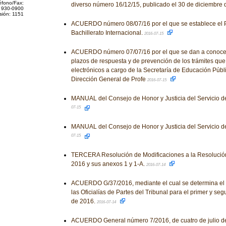
éfono/Fax:
diverso número 16/12/15, publicado el 30 de diciembre
 930-0900
sión: 1151
ACUERDO número 08/07/16 por el que se establece el P
Bachillerato Internacional.
2016-07-15
ACUERDO número 07/07/16 por el que se dan a conocer 
plazos de respuesta y de prevención de los trámites que
electrónicos a cargo de la Secretaría de Educación Públ
Dirección General de Profe
2016-07-15
MANUAL del Consejo de Honor y Justicia del Servicio d
07-15
MANUAL del Consejo de Honor y Justicia del Servicio d
07-15
TERCERA Resolución de Modificaciones a la Resolución
2016 y sus anexos 1 y 1-A.
2016-07-14
ACUERDO G/37/2016, mediante el cual se determina el 
las Oficialías de Partes del Tribunal para el primer y s
de 2016.
2016-07-14
ACUERDO General número 7/2016, de cuatro de julio de d