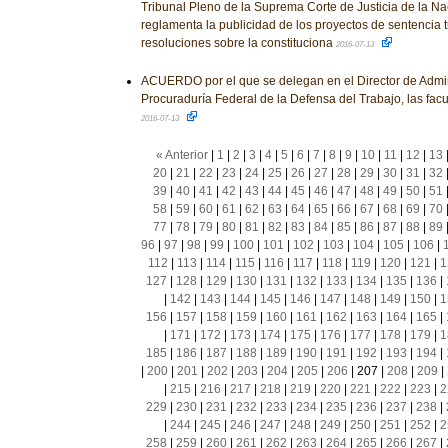
Tribunal Pleno de la Suprema Corte de Justicia de la Nac
reglamenta la publicidad de los proyectos de sentencia 
resoluciones sobre la constituciona
2016-07-13
ACUERDO por el que se delegan en el Director de Admin
Procuraduría Federal de la Defensa del Trabajo, las fac
2016-07-13
« Anterior
|
1
|
2
|
3
|
4
|
5
|
6
|
7
|
8
|
9
|
10
|
11
|
12
|
13
20
|
21
|
22
|
23
|
24
|
25
|
26
|
27
|
28
|
29
|
30
|
31
|
32
39
|
40
|
41
|
42
|
43
|
44
|
45
|
46
|
47
|
48
|
49
|
50
|
51
58
|
59
|
60
|
61
|
62
|
63
|
64
|
65
|
66
|
67
|
68
|
69
|
70
77
|
78
|
79
|
80
|
81
|
82
|
83
|
84
|
85
|
86
|
87
|
88
|
89
96
|
97
|
98
|
99
|
100
|
101
|
102
|
103
|
104
|
105
|
106
|
112
|
113
|
114
|
115
|
116
|
117
|
118
|
119
|
120
|
121
|
1
127
|
128
|
129
|
130
|
131
|
132
|
133
|
134
|
135
|
136
|
|
142
|
143
|
144
|
145
|
146
|
147
|
148
|
149
|
150
|
1
156
|
157
|
158
|
159
|
160
|
161
|
162
|
163
|
164
|
165
|
|
171
|
172
|
173
|
174
|
175
|
176
|
177
|
178
|
179
|
1
185
|
186
|
187
|
188
|
189
|
190
|
191
|
192
|
193
|
194
|
|
200
|
201
|
202
|
203
|
204
|
205
|
206
|
207
|
208
|
209
|
|
215
|
216
|
217
|
218
|
219
|
220
|
221
|
222
|
223
|
2
229
|
230
|
231
|
232
|
233
|
234
|
235
|
236
|
237
|
238
|
|
244
|
245
|
246
|
247
|
248
|
249
|
250
|
251
|
252
|
2
258
|
259
|
260
|
261
|
262
|
263
|
264
|
265
|
266
|
267
|