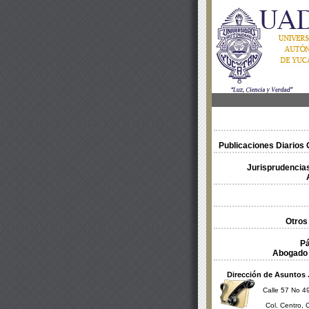
Publicaciones Diarios O
Jurisprudencias
Otros
Pá
Abogado 
Dirección de Asuntos 
Calle 57 No 49
Col. Centro, 