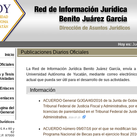
Hoy es:
Jue
Publicaciones Diarios Oficiales
Inicio
ficiales
La Red de Información Jurídica Benito Juárez García, envía a
 y Tesis
Universidad Autónoma de Yucatán, mediante correo electrónico,
Aisladas
actual que pueda ser útil para el desarrollo de sus actividades.
Enlaces
Información
 enlaces
ACUERDO General G/JGA/40/2016 de la Junta de Gobier
Tribunal Federal de Justicia Fiscal y Administrativa, por 
gina del
licencias de parentalidad en el Tribunal Federal de Justic
General
Administrativa.
2016-07-15
Jurídicos
ACUERDO número 09/07/16 por el que se modifican las
1 A x 60 y
62
Programa Nacional de Becas para el ejercicio fiscal 201
C.P. 97000