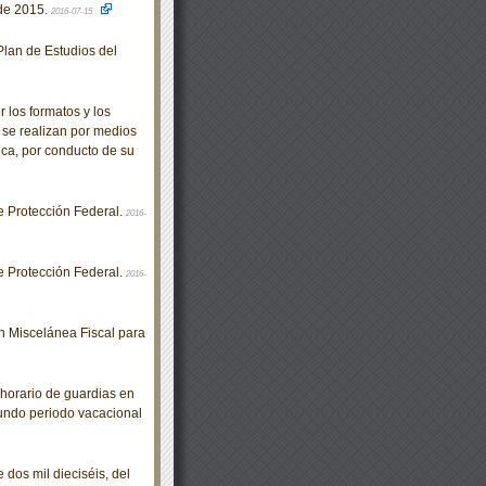
 de 2015.
2016-07-15
lan de Estudios del
los formatos y los
 se realizan por medios
ica, por conducto de su
e Protección Federal.
2016-
e Protección Federal.
2016-
 Miscelánea Fiscal para
horario de guardias en
egundo periodo vacacional
os mil dieciséis, del