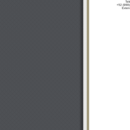
Tel
+52 (999)
Exten