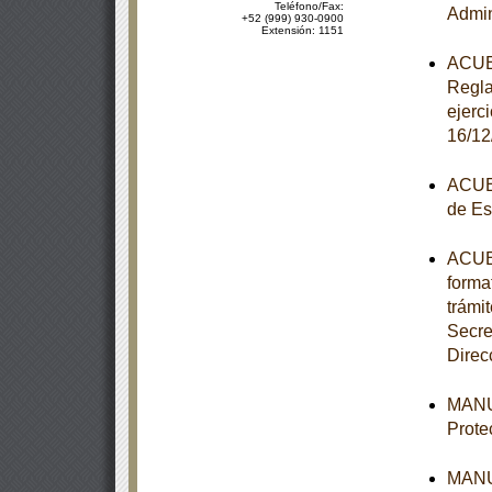
Teléfono/Fax:
Admin
+52 (999) 930-0900
Extensión: 1151
ACUER
Regla
ejerc
16/12
ACUER
de Es
ACUER
forma
trámi
Secre
Direc
MANUA
Prote
MANUA