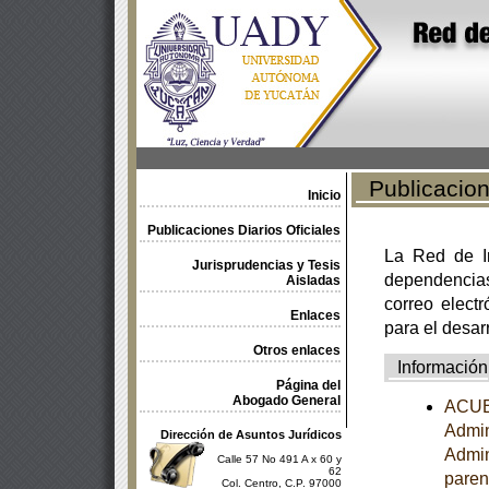
Publicacione
Inicio
Publicaciones Diarios Oficiales
La Red de In
Jurisprudencias y Tesis
dependencia
Aisladas
correo electr
Enlaces
para el desar
Otros enlaces
Información
Página del
Abogado General
ACUER
Admin
Dirección de Asuntos Jurídicos
Admini
Calle 57 No 491 A x 60 y
62
paren
Col. Centro, C.P. 97000