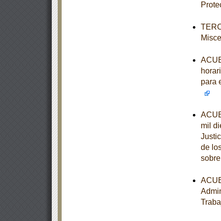
Prote
TERCE
Misce
ACUER
horari
para 
ACUER
mil d
Justi
de lo
sobre
ACUER
Admin
Traba