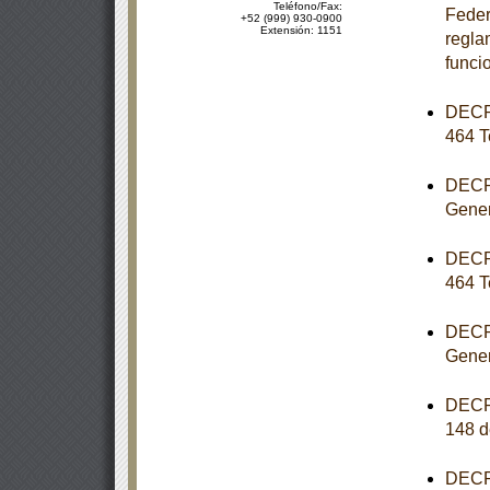
Teléfono/Fax:
Feder
+52 (999) 930-0900
Extensión: 1151
reglam
funci
DECRE
464 T
DECRE
Gener
DECRE
464 T
DECRE
Gener
DECRE
148 d
DECRE