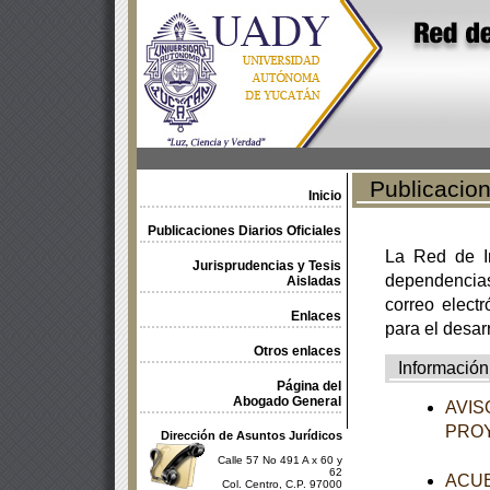
Publicacione
Inicio
Publicaciones Diarios Oficiales
La Red de In
Jurisprudencias y Tesis
dependencia
Aisladas
correo electr
Enlaces
para el desar
Otros enlaces
Información
Página del
Abogado General
AVISO
PROY
Dirección de Asuntos Jurídicos
Calle 57 No 491 A x 60 y
62
ACUER
Col. Centro, C.P. 97000