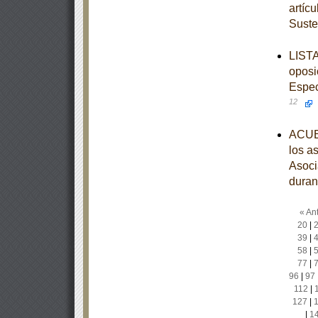
artíc
Suste
LISTA
oposi
Espec
12
ACUER
los a
Asoci
duran
« Ant
20
|
39
|
58
|
77
|
96
|
97
112
|
127
|
|
1