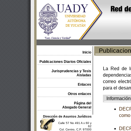
Publicacione
Inicio
Publicaciones Diarios Oficiales
La Red de In
Jurisprudencias y Tesis
dependencia
Aisladas
correo electr
Enlaces
para el desar
Otros enlaces
Información
Página del
Abogado General
DECRE
como 
Dirección de Asuntos Jurídicos
Calle 57 No 491 A x 60 y
62
DECRE
Col. Centro, C.P. 97000