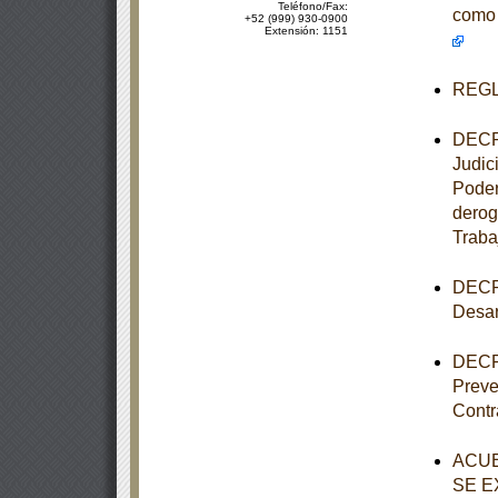
Teléfono/Fax:
como 
+52 (999) 930-0900
Extensión: 1151
REGLA
DECRE
Judic
Poder
derog
Traba
DECRE
Desar
DECRE
Preve
Contr
ACUE
SE E