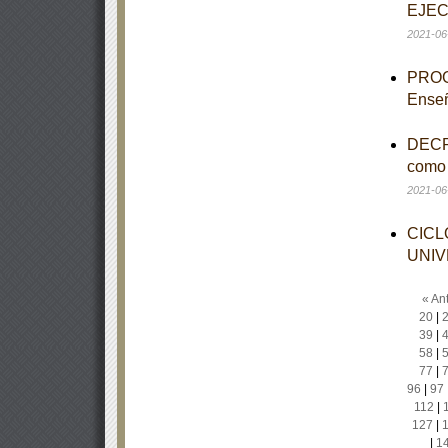
EJEC
2021-06
PROGR
Enseñ
DECRE
como 
2021-06
CICL
UNIV
« Ant
20
|
39
|
58
|
77
|
96
|
97
112
|
127
|
|
1