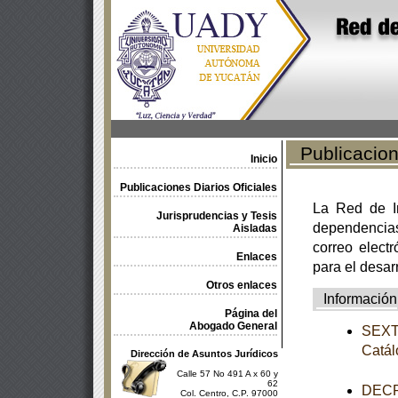
Publicacione
Inicio
Publicaciones Diarios Oficiales
La Red de In
Jurisprudencias y Tesis
dependencia
Aisladas
correo electr
Enlaces
para el desar
Otros enlaces
Información
Página del
Abogado General
SEXTA
Catál
Dirección de Asuntos Jurídicos
Calle 57 No 491 A x 60 y
62
DECRE
Col. Centro, C.P. 97000