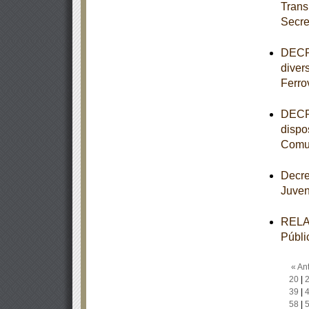
Trans
Secre
DECRE
diver
Ferro
DECRE
dispo
Comun
Decre
Juve
RELAC
Públi
« Ant
20
|
39
|
58
|