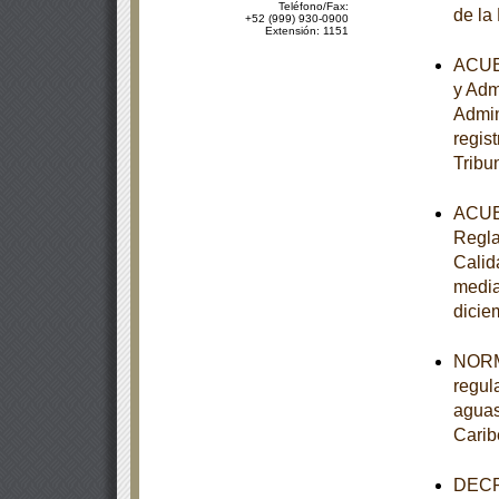
Teléfono/Fax:
de la
+52 (999) 930-0900
Extensión: 1151
ACUER
y Adm
Admin
regist
Tribu
ACUER
Regla
Calid
media
dicie
NORM
regul
aguas
Carib
DECRE