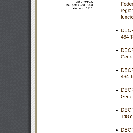
Teléfono/Fax:
Feder
+52 (999) 930-0900
Extensión: 1151
reglam
funci
DECRE
464 T
DECRE
Gener
DECRE
464 T
DECRE
Gener
DECRE
148 d
DECRE