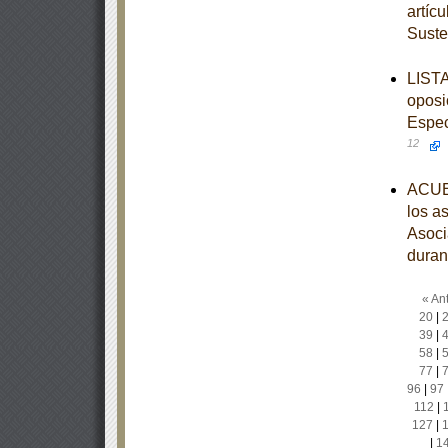
artíc
Suste
LISTA
oposi
Espec
12
ACUER
los a
Asoci
duran
« Ant
20
|
39
|
58
|
77
|
96
|
97
112
|
127
|
|
1