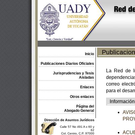
Publicacione
Inicio
Publicaciones Diarios Oficiales
La Red de In
Jurisprudencias y Tesis
dependencia
Aisladas
correo electr
Enlaces
para el desar
Otros enlaces
Información
Página del
Abogado General
AVISO
PROY
Dirección de Asuntos Jurídicos
Calle 57 No 491 A x 60 y
62
ACUER
Col. Centro, C.P. 97000