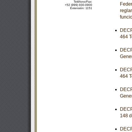
Teléfono/Fax:
Feder
+52 (999) 930-0900
Extensión: 1151
reglam
funci
DECRE
464 T
DECRE
Gener
DECRE
464 T
DECRE
Gener
DECRE
148 d
DECRE