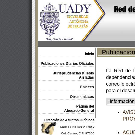
Publicacione
Inicio
Publicaciones Diarios Oficiales
La Red de In
Jurisprudencias y Tesis
dependencia
Aisladas
correo electr
Enlaces
para el desar
Otros enlaces
Información
Página del
Abogado General
AVISO
PROY
Dirección de Asuntos Jurídicos
Calle 57 No 491 A x 60 y
62
ACUER
Col. Centro, C.P. 97000