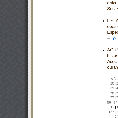
artíc
Suste
LISTA
oposi
Espec
12
ACUER
los a
Asoci
duran
« Ant
20
|
39
|
58
|
77
|
96
|
97
112
|
127
|
|
1