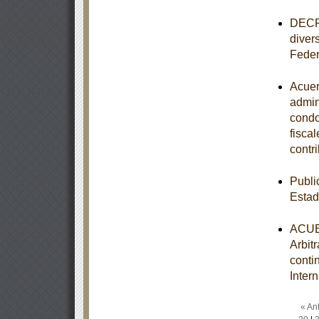
DECRE
divers
Feder
Acuer
admini
condo
fisca
contr
Publi
Esta
ACUER
Arbit
conti
Inter
« Ant