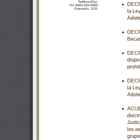
Teléfono/Fax:
DECRE
+52 (999) 930-0900
Extensión: 1151
la Le
Adole
DECRE
Becas
DECRE
dispo
prohib
DECRE
la Le
Adole
ACUER
dieci
Justi
los a
grupo