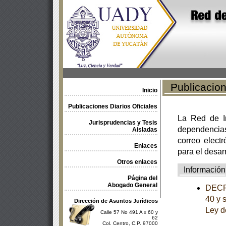
Publicacione
Inicio
Publicaciones Diarios Oficiales
La Red de In
Jurisprudencias y Tesis
dependencia
Aisladas
correo electr
Enlaces
para el desar
Otros enlaces
Información
Página del
Abogado General
DECRE
40 y 
Dirección de Asuntos Jurídicos
Ley d
Calle 57 No 491 A x 60 y
62
Col. Centro, C.P. 97000