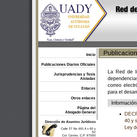
Publicacione
Inicio
Publicaciones Diarios Oficiales
La Red de In
Jurisprudencias y Tesis
dependencia
Aisladas
correo electr
Enlaces
para el desar
Otros enlaces
Información
Página del
Abogado General
DECRE
40 y 
Dirección de Asuntos Jurídicos
Ley d
Calle 57 No 491 A x 60 y
62
Col. Centro, C.P. 97000