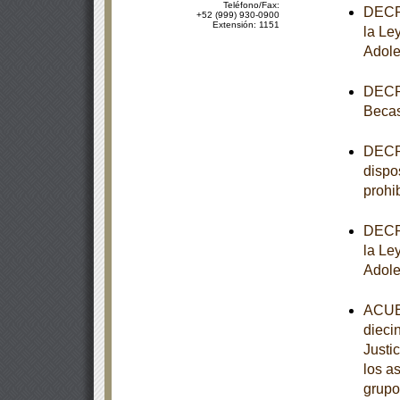
Teléfono/Fax:
DECRE
+52 (999) 930-0900
Extensión: 1151
la Le
Adole
DECRE
Becas
DECRE
dispo
prohib
DECRE
la Le
Adole
ACUER
dieci
Justi
los a
grupo