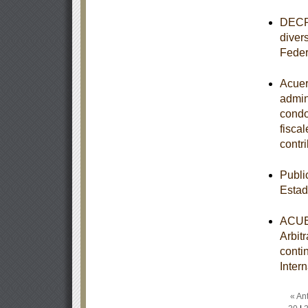
DECRE
divers
Feder
Acuer
admini
condo
fisca
contr
Publi
Esta
ACUER
Arbit
conti
Inter
« Ant