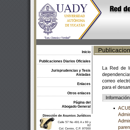
Publicacione
Inicio
Publicaciones Diarios Oficiales
La Red de In
Jurisprudencias y Tesis
dependencia
Aisladas
correo electr
Enlaces
para el desar
Otros enlaces
Información
Página del
Abogado General
ACUER
Admin
Dirección de Asuntos Jurídicos
Admini
Calle 57 No 491 A x 60 y
62
paren
Col. Centro, C.P. 97000