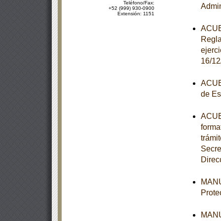
Teléfono/Fax:
Admin
+52 (999) 930-0900
Extensión: 1151
ACUER
Regla
ejerc
16/12
ACUER
de Es
ACUER
forma
trámi
Secre
Direc
MANUA
Prote
MANUA