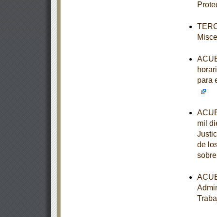
Prote
TERCE
Misce
ACUER
horari
para 
ACUER
mil d
Justi
de lo
sobre
ACUER
Admin
Traba