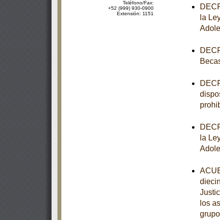
Teléfono/Fax:
DECRE
+52 (999) 930-0900
Extensión: 1151
la Le
Adole
DECRE
Becas
DECRE
dispo
prohib
DECRE
la Le
Adole
ACUER
dieci
Justi
los a
grupo