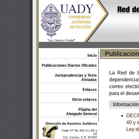
Publicacione
Inicio
Publicaciones Diarios Oficiales
La Red de In
Jurisprudencias y Tesis
dependencia
Aisladas
correo electr
Enlaces
para el desar
Otros enlaces
Información
Página del
Abogado General
DECRE
40 y 
Dirección de Asuntos Jurídicos
Ley d
Calle 57 No 491 A x 60 y
62
Col. Centro, C.P. 97000