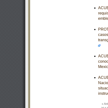
ACUER
requis
embl
PROTO
casos
trans
ACUER
conoce
Mexic
ACUER
Nacio
situa
instr
« Ant