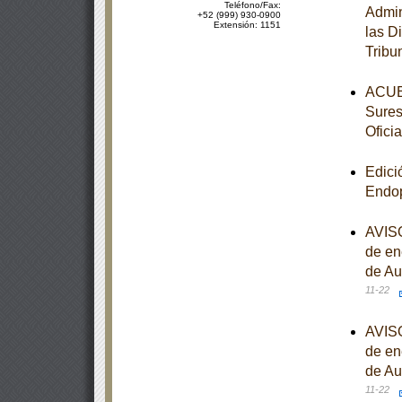
Teléfono/Fax:
Admin
+52 (999) 930-0900
Extensión: 1151
las D
Tribu
ACUER
Sures
Oficia
Edici
Endop
AVISO
de en
de Au
11-22
AVISO
de en
de Au
11-22