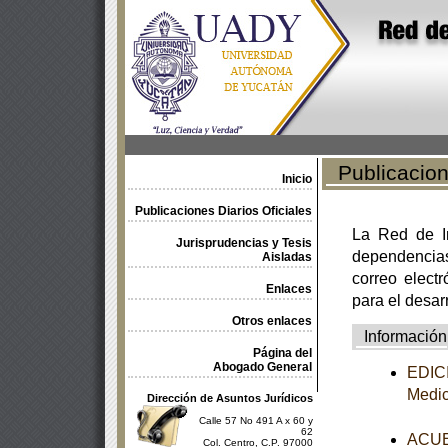
Publicacione
Inicio
Publicaciones Diarios Oficiales
La Red de In
Jurisprudencias y Tesis
dependencia
Aisladas
correo electr
Enlaces
para el desar
Otros enlaces
Información
Página del
Abogado General
EDICI
Medi
Dirección de Asuntos Jurídicos
Calle 57 No 491 A x 60 y
62
ACUER
Col. Centro, C.P. 97000