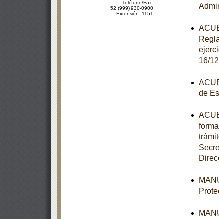
Teléfono/Fax:
Admin
+52 (999) 930-0900
Extensión: 1151
ACUER
Regla
ejerc
16/12
ACUER
de Es
ACUER
forma
trámi
Secre
Direc
MANUA
Prote
MANUA