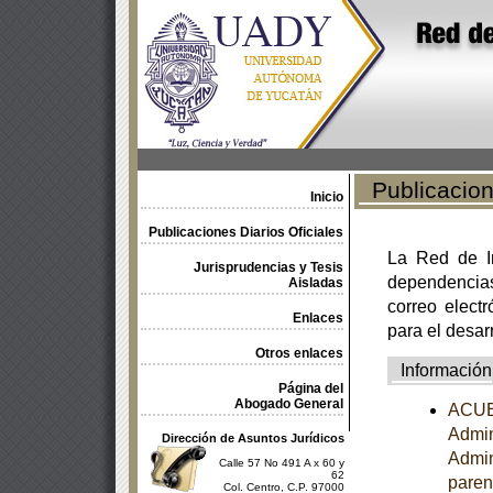
Publicacione
Inicio
Publicaciones Diarios Oficiales
La Red de In
Jurisprudencias y Tesis
dependencia
Aisladas
correo electr
Enlaces
para el desar
Otros enlaces
Información
Página del
Abogado General
ACUER
Admin
Dirección de Asuntos Jurídicos
Admini
Calle 57 No 491 A x 60 y
62
paren
Col. Centro, C.P. 97000