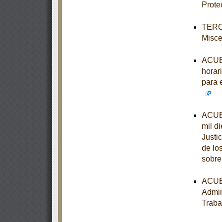
Prote
TERCE
Misce
ACUER
horari
para 
ACUER
mil d
Justi
de lo
sobre
ACUER
Admin
Traba