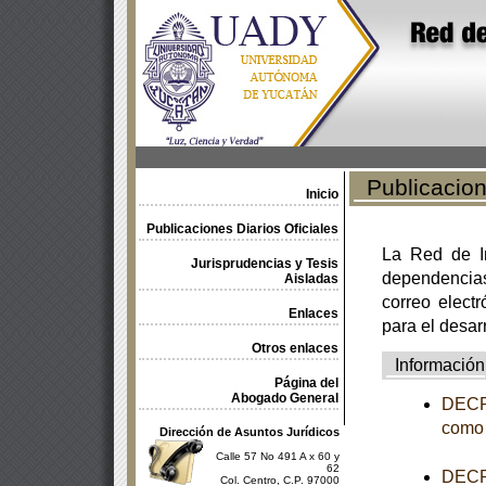
Publicacione
Inicio
Publicaciones Diarios Oficiales
La Red de In
Jurisprudencias y Tesis
dependencia
Aisladas
correo electr
Enlaces
para el desar
Otros enlaces
Información
Página del
Abogado General
DECRE
como 
Dirección de Asuntos Jurídicos
Calle 57 No 491 A x 60 y
62
DECRE
Col. Centro, C.P. 97000