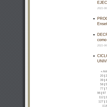
EJEC
2021-06
PROGR
Enseñ
DECRE
como 
2021-06
CICL
UNIV
« Ant
20
|
39
|
58
|
77
|
96
|
97
112
|
127
|
|
1