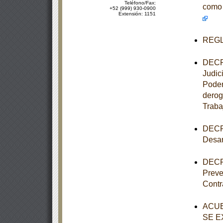
Teléfono/Fax:
como 
+52 (999) 930-0900
Extensión: 1151
REGLA
DECRE
Judic
Poder
derog
Traba
DECRE
Desar
DECRE
Preve
Contr
ACUE
SE E