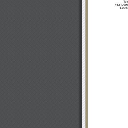
Tel
+52 (999)
Exten