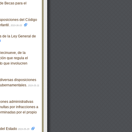
de Becas para el
sposiciones del Código
fantil.
2019-06-03
 de la Ley General de
iecinueve, de la
ión que regula el
to que involucren
diversas disposiciones
 Gubernamentales.
2019-05-31
ones administrativas
ultas por infracciones a
terminadas por el propio
o del Estado
2019-05-29