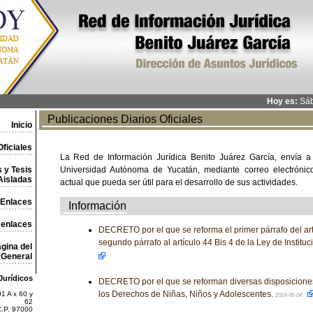
Hoy es:
Sáb
Publicaciones Diarios Oficiales
Inicio
ficiales
La Red de Información Jurídica Benito Juárez García, envía a
 y Tesis
Universidad Autónoma de Yucatán, mediante correo electrónico,
Aisladas
actual que pueda ser útil para el desarrollo de sus actividades.
Enlaces
Información
 enlaces
DECRETO por el que se reforma el primer párrafo del art
segundo párrafo al artículo 44 Bis 4 de la Ley de Institu
gina del
General
Jurídicos
DECRETO por el que se reforman diversas disposiciones
los Derechos de Niñas, Niños y Adolescentes.
1 A x 60 y
2019-06-04
62
C.P. 97000