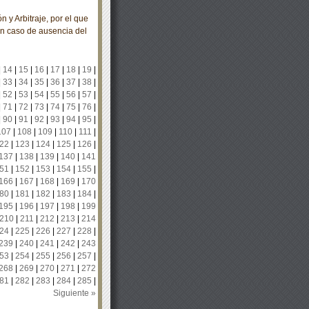
y Arbitraje, por el que
n caso de ausencia del
|
14
|
15
|
16
|
17
|
18
|
19
|
|
33
|
34
|
35
|
36
|
37
|
38
|
|
52
|
53
|
54
|
55
|
56
|
57
|
|
71
|
72
|
73
|
74
|
75
|
76
|
|
90
|
91
|
92
|
93
|
94
|
95
|
107
|
108
|
109
|
110
|
111
|
22
|
123
|
124
|
125
|
126
|
137
|
138
|
139
|
140
|
141
51
|
152
|
153
|
154
|
155
|
166
|
167
|
168
|
169
|
170
80
|
181
|
182
|
183
|
184
|
195
|
196
|
197
|
198
|
199
210
|
211
|
212
|
213
|
214
24
|
225
|
226
|
227
|
228
|
239
|
240
|
241
|
242
|
243
53
|
254
|
255
|
256
|
257
|
268
|
269
|
270
|
271
|
272
81
|
282
|
283
|
284
|
285
|
Siguiente »