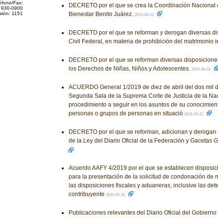
éfono/Fax:
DECRETO por el que se crea la Coordinación Nacional 
 930-0900
sión: 1151
Bienestar Benito Juárez.
2019-06-03
DECRETO por el que se reforman y derogan diversas di
Civil Federal, en materia de prohibición del matrimonio in
DECRETO por el que se reforman diversas disposiciones
los Derechos de Niñas, Niños y Adolescentes.
2019-06-03
ACUERDO General 1/2019 de diez de abril del dos mil d
Segunda Sala de la Suprema Corte de Justicia de la Nac
procedimiento a seguir en los asuntos de su conocimien
personas o grupos de personas en situació
2019-05-31
DECRETO por el que se reforman, adicionan y derogan 
de la Ley del Diario Oficial de la Federación y Gacetas
Acuerdo AAFY 4/2019 por el que se establecen disposici
para la presentación de la solicitud de condonación de m
las disposiciones fiscales y aduaneras, inclusive las de
contribuyente
2019-05-30
Publicaciones relevantes del Diario Oficial del Gobiern