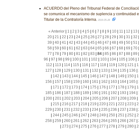
ACUERDO del Pleno del Tribunal Federal de Conciliación 
se comunica el mecanismo de suplencia y continuidad e
Titular de la Contraloría Interna.
2019-05-28
« Anterior
|
1
|
2
|
3
|
4
|
5
|
6
|
7
|
8
|
9
|
10
|
11
|
12
|
13
20
|
21
|
22
|
23
|
24
|
25
|
26
|
27
|
28
|
29
|
30
|
31
|
32
39
|
40
|
41
|
42
|
43
|
44
|
45
|
46
|
47
|
48
|
49
|
50
|
51
58
|
59
|
60
|
61
|
62
|
63
|
64
|
65
|
66
|
67
|
68
|
69
|
70
77
|
78
|
79
|
80
|
81
|
82
|
83
|
84
|
85
|
86
|
87
|
88
|
89
96
|
97
|
98
|
99
|
100
|
101
|
102
|
103
|
104
|
105
|
106
|
112
|
113
|
114
|
115
|
116
|
117
|
118
|
119
|
120
|
121
|
1
127
|
128
|
129
|
130
|
131
|
132
|
133
|
134
|
135
|
136
|
|
142
|
143
|
144
|
145
|
146
|
147
|
148
|
149
|
150
|
1
156
|
157
|
158
|
159
|
160
|
161
|
162
|
163
|
164
|
165
|
|
171
|
172
|
173
|
174
|
175
|
176
|
177
|
178
|
179
|
1
185
|
186
|
187
|
188
|
189
|
190
|
191
|
192
|
193
|
194
|
|
200
|
201
|
202
|
203
|
204
|
205
|
206
|
207
|
208
|
209
|
|
215
|
216
|
217
|
218
|
219
|
220
|
221
|
222
|
223
|
2
229
|
230
|
231
|
232
|
233
|
234
|
235
|
236
|
237
|
238
|
|
244
|
245
|
246
|
247
|
248
|
249
|
250
|
251
|
252
|
2
258
|
259
|
260
|
261
|
262
|
263
|
264
|
265
|
266
|
267
|
|
273
|
274
|
275
|
276
|
277
|
278
|
279
|
280
|
2