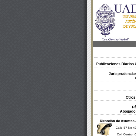
Publicaciones Diarios O
Jurisprudencias
Otros
Pá
Abogado 
Dirección de Asuntos 
Calle 57 No 49
Col. Centro, 