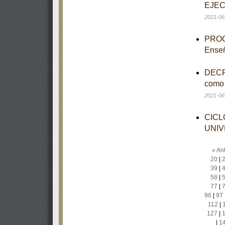
EJEC
2021-06
PROGR
Enseñ
DECRE
como 
2021-06
CICL
UNIV
« Ant
20
|
39
|
58
|
77
|
96
|
97
112
|
127
|
|
1