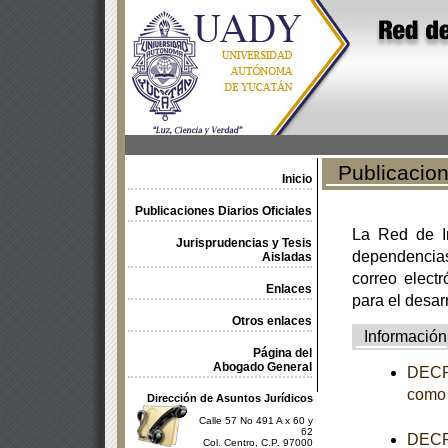
Publicacione
Inicio
Publicaciones Diarios Oficiales
La Red de In
Jurisprudencias y Tesis
dependencia
Aisladas
correo electr
Enlaces
para el desar
Otros enlaces
Información
Página del
Abogado General
DECRE
como 
Dirección de Asuntos Jurídicos
Calle 57 No 491 A x 60 y
62
DECRE
Col. Centro, C.P. 97000