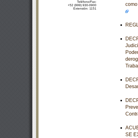
Teléfono/Fax:
como 
+52 (999) 930-0900
Extensión: 1151
REGLA
DECRE
Judic
Poder
derog
Traba
DECRE
Desar
DECRE
Preve
Contr
ACUE
SE E