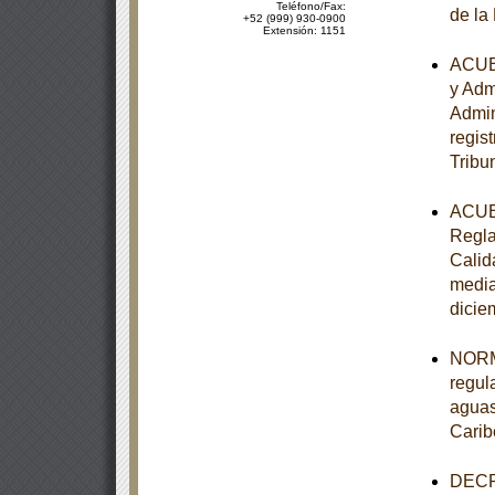
Teléfono/Fax:
de la
+52 (999) 930-0900
Extensión: 1151
ACUER
y Adm
Admin
regist
Tribu
ACUER
Regla
Calid
media
dicie
NORM
regul
aguas
Carib
DECRE