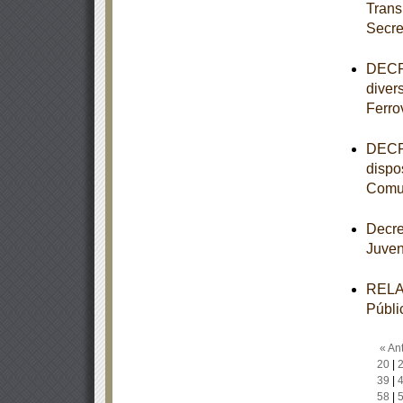
Trans
Secre
DECRE
diver
Ferro
DECRE
dispo
Comun
Decre
Juve
RELAC
Públi
« Ant
20
|
39
|
58
|