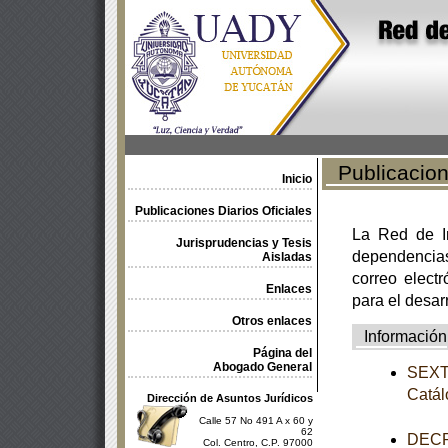
Publicacione
Inicio
Publicaciones Diarios Oficiales
La Red de In
Jurisprudencias y Tesis
dependencia
Aisladas
correo electr
Enlaces
para el desar
Otros enlaces
Información
Página del
Abogado General
SEXTA
Catál
Dirección de Asuntos Jurídicos
Calle 57 No 491 A x 60 y
62
DECRE
Col. Centro, C.P. 97000