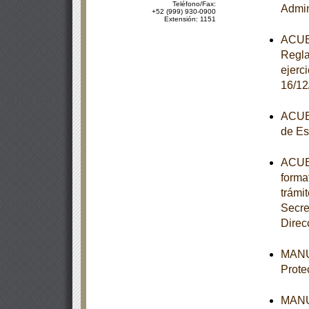
Teléfono/Fax:
Admin
+52 (999) 930-0900
Extensión: 1151
ACUER
Regla
ejerc
16/12
ACUER
de Es
ACUER
forma
trámi
Secre
Direc
MANUA
Prote
MANUA