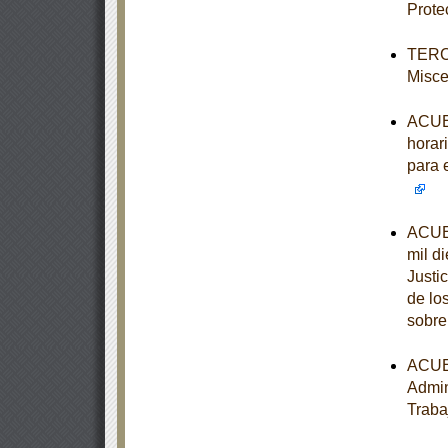
Prote
TERCE
Misce
ACUER
horari
para 
ACUER
mil d
Justi
de lo
sobre
ACUER
Admin
Traba