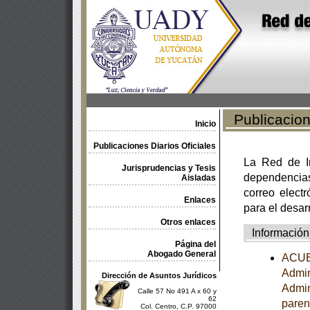
Publicacione
Inicio
Publicaciones Diarios Oficiales
La Red de In
Jurisprudencias y Tesis
dependencia
Aisladas
correo electr
Enlaces
para el desar
Otros enlaces
Información
Página del
Abogado General
ACUER
Admin
Dirección de Asuntos Jurídicos
Admini
Calle 57 No 491 A x 60 y
62
paren
Col. Centro, C.P. 97000